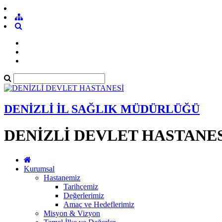
DENİZLİ İL SAĞLIK MÜDÜRLÜĞÜ
DENİZLİ DEVLET HASTANE
Kurumsal
Hastanemiz
Tarihçemiz
Değerlerimiz
Amaç ve Hedeflerimiz
Misyon & Vizyon