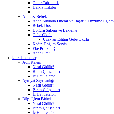
Gider Tahakkuk
Halkla İlişkiler
Anne & Bebek
Anne Sütünün Önemi Ve Başarılı Emzirme Eğitim
Bebek Dostu
Doğum Salonu ve Bekleme
Gebe Okulu
Uzaktan Eğitim Gebe Okulu
Kadın Doğum Servisi
Ebe Polikliniği
Anne Oteli
İdari Hizmetler
Adli Kalem
Nasıl Gidilir?
Birim Çalışanları
İç Hat Telefon
Ayniyat Saymanlığı
Nasıl Gidilir?
Birim Çalışanları
İç Hat Telefon
Bilgi İşlem Birimi
Nasıl Gidilir?
Birim Çalışanları
İç Hat Telefon