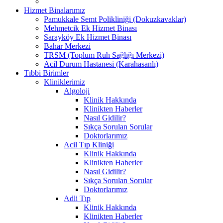
Hizmet Binalarımız
Pamukkale Semt Polikliniği (Dokuzkavaklar)
Mehmetcik Ek Hizmet Binası
Sarayköy Ek Hizmet Binası
Bahar Merkezi
TRSM (Toplum Ruh Sağlığı Merkezi)
Acil Durum Hastanesi (Karahasanlı)
Tıbbi Birimler
Kliniklerimiz
Algoloji
Klinik Hakkında
Klinikten Haberler
Nasıl Gidilir?
Sıkça Sorulan Sorular
Doktorlarımız
Acil Tıp Kliniği
Klinik Hakkında
Klinikten Haberler
Nasıl Gidilir?
Sıkça Sorulan Sorular
Doktorlarımız
Adli Tıp
Klinik Hakkında
Klinikten Haberler