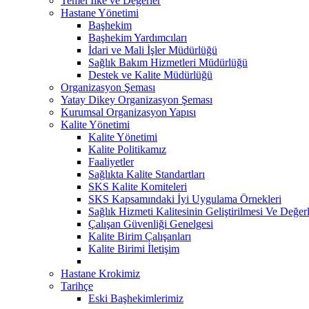
Temel İlke ve Değerler
Hastane Yönetimi
Başhekim
Başhekim Yardımcıları
İdari ve Mali İşler Müdürlüğü
Sağlık Bakım Hizmetleri Müdürlüğü
Destek ve Kalite Müdürlüğü
Organizasyon Şeması
Yatay Dikey Organizasyon Şeması
Kurumsal Organizasyon Yapısı
Kalite Yönetimi
Kalite Yönetimi
Kalite Politikamız
Faaliyetler
Sağlıkta Kalite Standartları
SKS Kalite Komiteleri
SKS Kapsamındaki İyi Uygulama Örnekleri
Sağlık Hizmeti Kalitesinin Geliştirilmesi Ve Değe
Çalışan Güvenliği Genelgesi
Kalite Birim Çalışanları
Kalite Birimi İletişim
Hastane Krokimiz
Tarihçe
Eski Başhekimlerimiz