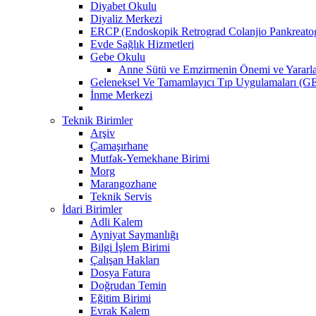
Diyabet Okulu
Diyaliz Merkezi
ERCP (Endoskopik Retrograd Colanjio Pankreatog
Evde Sağlık Hizmetleri
Gebe Okulu
Anne Sütü ve Emzirmenin Önemi ve Yararla
Geleneksel Ve Tamamlayıcı Tıp Uygulamaları (GE
İnme Merkezi
Teknik Birimler
Arşiv
Çamaşırhane
Mutfak-Yemekhane Birimi
Morg
Marangozhane
Teknik Servis
İdari Birimler
Adli Kalem
Ayniyat Saymanlığı
Bilgi İşlem Birimi
Çalışan Hakları
Dosya Fatura
Doğrudan Temin
Eğitim Birimi
Evrak Kalem