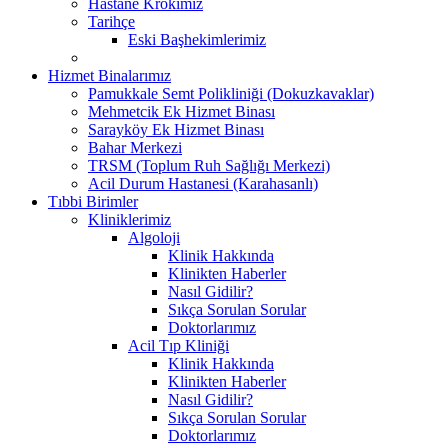
Hastane Krokimiz
Tarihçe
Eski Başhekimlerimiz
Hizmet Binalarımız
Pamukkale Semt Polikliniği (Dokuzkavaklar)
Mehmetcik Ek Hizmet Binası
Sarayköy Ek Hizmet Binası
Bahar Merkezi
TRSM (Toplum Ruh Sağlığı Merkezi)
Acil Durum Hastanesi (Karahasanlı)
Tıbbi Birimler
Kliniklerimiz
Algoloji
Klinik Hakkında
Klinikten Haberler
Nasıl Gidilir?
Sıkça Sorulan Sorular
Doktorlarımız
Acil Tıp Kliniği
Klinik Hakkında
Klinikten Haberler
Nasıl Gidilir?
Sıkça Sorulan Sorular
Doktorlarımız