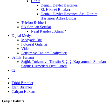
Harita
Denizli Devlet Hastanesi
Ek Hizmet Binaları
Denizli Devlet Hastanesi Acil Durum
Hastanesi Adres Bilgisi
Telefon Rehberi
Sık Sorulan Sorular
Nasıl Randevu Alırım?
Dijital Medya
Medyada Biz
Fotoğraf Galerisi
Video
İletişim ve Tanıtım Faaliyetleri
Sağlık Turizmi
Sağlık Turizmi ve Turistin Sağlığı Kapsamında Sunulan
Sağlık Hizmetleri Fiyat Listesi
Tıbbi Birimler
İdari Birimler
Çalışan Hakları
Çalışan Hakları