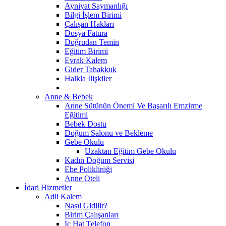
Ayniyat Saymanlığı
Bilgi İşlem Birimi
Çalışan Hakları
Dosya Fatura
Doğrudan Temin
Eğitim Birimi
Evrak Kalem
Gider Tahakkuk
Halkla İlişkiler
Anne & Bebek
Anne Sütünün Önemi Ve Başarılı Emzirme
Eğitimi
Bebek Dostu
Doğum Salonu ve Bekleme
Gebe Okulu
Uzaktan Eğitim Gebe Okulu
Kadın Doğum Servisi
Ebe Polikliniği
Anne Oteli
İdari Hizmetler
Adli Kalem
Nasıl Gidilir?
Birim Çalışanları
İç Hat Telefon