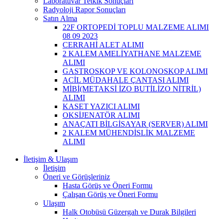
Laboratuvar Tetkik Sonuçları
Radyoloji Rapor Sonuçları
Satın Alma
22F ORTOPEDİ TOPLU MALZEME ALIMI
08 09 2023
CERRAHİ ALET ALIMI
2 KALEM AMELİYATHANE MALZEME
ALIMI
GASTROSKOP VE KOLONOSKOP ALIMI
ACİL MÜDAHALE ÇANTASI ALIMI
MİBİ(METAKSİ İZO BUTİLİZO NİTRİL)
ALIMI
KASET YAZICI ALIMI
OKSİJENATÖR ALIMI
ANAÇATI BİLGİSAYAR (SERVER) ALIMI
2 KALEM MÜHENDİSLİK MALZEME
ALIMI
İletişim & Ulaşım
İletişim
Öneri ve Görüşleriniz
Hasta Görüş ve Öneri Formu
Çalışan Görüş ve Öneri Formu
Ulaşım
Halk Otobüsü Güzergah ve Durak Bilgileri