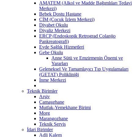
AMATEM (Alkol ve Madde Bağımlıları Tedavi
Merkezi)
Bebek Dostu Hastane
ÇİM (Çocuk İzlem Merkezi)
Diyabet Okulu
Diyaliz Merkezi
ERCP (Endoskopik Retrograd Colanjio
Pankreatografi)
Evde Sağlık Hizmetleri
Gebe Okulu
Anne Sütü ve Emzirmenin Önemi ve
Yararları
Geleneksel Ve Tamamlayıcı Tıp Uygulamaları
(GETAT) Polikliniği
İnme Merkezi
Teknik Birimler
Arşiv
Çamaşırhane
Mutfak-Yemekhane Birimi
Morg
Marangozhane
Teknik Servis
İdari Birimler
Adli Kalem