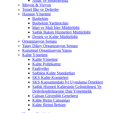
Amaç ve Hedeflerimiz
Misyon & Vizyon
Temel İlke ve Değerler
Hastane Yönetimi
Başhekim
Başhekim Yardımcıları
İdari ve Mali İşler Müdürlüğü
Sağlık Bakım Hizmetleri Müdürlüğü
Destek ve Kalite Müdürlüğü
Organizasyon Şeması
Yatay Dikey Organizasyon Şeması
Kurumsal Organizasyon Yapısı
Kalite Yönetimi
Kalite Yönetimi
Kalite Politikamız
Faaliyetler
Sağlıkta Kalite Standartları
SKS Kalite Komiteleri
SKS Kapsamındaki İyi Uygulama Örnekleri
Sağlık Hizmeti Kalitesinin Geliştirilmesi Ve
Değerlendirilmesine Dair Yönetmelik
Çalışan Güvenliği Genelgesi
Kalite Birim Çalışanları
Kalite Birimi İletişim