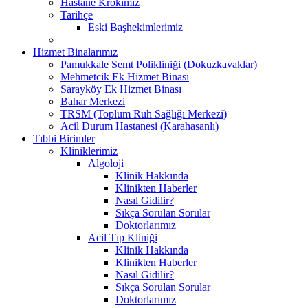
Hastane Krokimiz
Tarihçe
Eski Başhekimlerimiz
Hizmet Binalarımız
Pamukkale Semt Polikliniği (Dokuzkavaklar)
Mehmetcik Ek Hizmet Binası
Sarayköy Ek Hizmet Binası
Bahar Merkezi
TRSM (Toplum Ruh Sağlığı Merkezi)
Acil Durum Hastanesi (Karahasanlı)
Tıbbi Birimler
Kliniklerimiz
Algoloji
Klinik Hakkında
Klinikten Haberler
Nasıl Gidilir?
Sıkça Sorulan Sorular
Doktorlarımız
Acil Tıp Kliniği
Klinik Hakkında
Klinikten Haberler
Nasıl Gidilir?
Sıkça Sorulan Sorular
Doktorlarımız