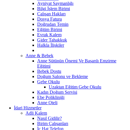
Ayniyat Saymanlığı
Bilgi İşlem Birimi
Çalışan Hakları
Dosya Fatura
Doğrudan Temin
Eğitim Birimi
Evrak Kalem
Gider Tahakkuk
Halkla İlişkiler
Anne & Bebek
Anne Sütünün Önemi Ve Başarılı Emzirme
Eğitimi
Bebek Dostu
Doğum Salonu ve Bekleme
Gebe Okulu
Uzaktan Eğitim Gebe Okulu
Kadın Doğum Servisi
Ebe Polikliniği
Anne Oteli
İdari Hizmetler
Adli Kalem
Nasıl Gidilir?
Birim Çalışanları
İç Hat Telefon