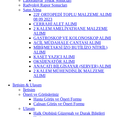
Laboratuvar Tetkik Sonuçları
Radyoloji Rapor Sonuçları
Satın Alma
22F ORTOPEDİ TOPLU MALZEME ALIMI
08 09 2023
CERRAHİ ALET ALIMI
2 KALEM AMELİYATHANE MALZEME
ALIMI
GASTROSKOP VE KOLONOSKOP ALIMI
ACİL MÜDAHALE ÇANTASI ALIMI
MİBİ(METAKSİ İZO BUTİLİZO NİTRİL)
ALIMI
KASET YAZICI ALIMI
OKSİJENATÖR ALIMI
ANAÇATI BİLGİSAYAR (SERVER) ALIMI
2 KALEM MÜHENDİSLİK MALZEME
ALIMI
İletişim & Ulaşım
İletişim
Öneri ve Görüşleriniz
Hasta Görüş ve Öneri Formu
Çalışan Görüş ve Öneri Formu
Ulaşım
Halk Otobüsü Güzergah ve Durak Bilgileri