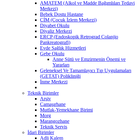
AMATEM (Alkol ve Madde Bağımlıları Tedavi
Merkezi)
Bebek Dostu Hastane
ÇİM (Çocuk İzlem Merkezi)
Diyabet Okulu
Diyaliz Merkezi
ERCP (Endoskopik Retrograd Colanjio
Pankreatografi)
Evde Sağlık Hizmetleri
Gebe Okulu
Anne Sütü ve Emzirmenin Önemi ve
Yararları
Geleneksel Ve Tamamlayıcı Tıp Uygulamaları
(GETAT) Polikliniği
İnme Merkezi
Teknik Birimler
Arşiv
Çamaşırhane
Mutfak-Yemekhane Birimi
Morg
Marangozhane
Teknik Servis
İdari Birimler
Adli Kalem