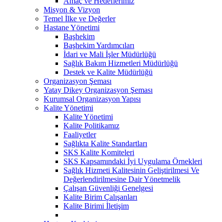
Amaç ve Hedeflerimiz
Misyon & Vizyon
Temel İlke ve Değerler
Hastane Yönetimi
Başhekim
Başhekim Yardımcıları
İdari ve Mali İşler Müdürlüğü
Sağlık Bakım Hizmetleri Müdürlüğü
Destek ve Kalite Müdürlüğü
Organizasyon Şeması
Yatay Dikey Organizasyon Şeması
Kurumsal Organizasyon Yapısı
Kalite Yönetimi
Kalite Yönetimi
Kalite Politikamız
Faaliyetler
Sağlıkta Kalite Standartları
SKS Kalite Komiteleri
SKS Kapsamındaki İyi Uygulama Örnekleri
Sağlık Hizmeti Kalitesinin Geliştirilmesi Ve
Değerlendirilmesine Dair Yönetmelik
Çalışan Güvenliği Genelgesi
Kalite Birim Çalışanları
Kalite Birimi İletişim