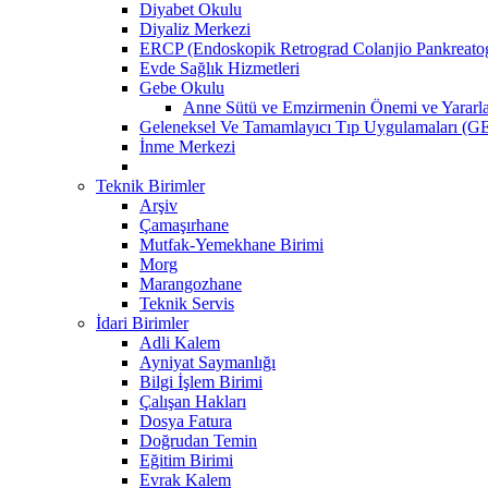
Diyabet Okulu
Diyaliz Merkezi
ERCP (Endoskopik Retrograd Colanjio Pankreatog
Evde Sağlık Hizmetleri
Gebe Okulu
Anne Sütü ve Emzirmenin Önemi ve Yararla
Geleneksel Ve Tamamlayıcı Tıp Uygulamaları (GE
İnme Merkezi
Teknik Birimler
Arşiv
Çamaşırhane
Mutfak-Yemekhane Birimi
Morg
Marangozhane
Teknik Servis
İdari Birimler
Adli Kalem
Ayniyat Saymanlığı
Bilgi İşlem Birimi
Çalışan Hakları
Dosya Fatura
Doğrudan Temin
Eğitim Birimi
Evrak Kalem