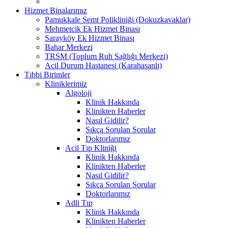
Hizmet Binalarımız
Pamukkale Semt Polikliniği (Dokuzkavaklar)
Mehmetcik Ek Hizmet Binası
Sarayköy Ek Hizmet Binası
Bahar Merkezi
TRSM (Toplum Ruh Sağlığı Merkezi)
Acil Durum Hastanesi (Karahasanlı)
Tıbbi Birimler
Kliniklerimiz
Algoloji
Klinik Hakkında
Klinikten Haberler
Nasıl Gidilir?
Sıkça Sorulan Sorular
Doktorlarımız
Acil Tıp Kliniği
Klinik Hakkında
Klinikten Haberler
Nasıl Gidilir?
Sıkça Sorulan Sorular
Doktorlarımız
Adli Tıp
Klinik Hakkında
Klinikten Haberler