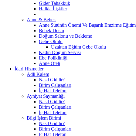
Gider Tahakkuk
Halkla İlişkiler
Anne & Bebek
Anne Sütünün Önemi Ve Başarılı Emzirme Eğitim
Bebek Dostu
Doğum Salonu ve Bekleme
Gebe Okulu
Uzaktan Eğitim Gebe Okulu
Kadın Doğum Servisi
Ebe Polikliniği
Anne Oteli
İdari Hizmetler
Adli Kalem
Nasıl Gidilir?
Birim Çalışanları
İç Hat Telefon
Ayniyat Saymanlığı
Nasıl Gidilir?
Birim Çalışanları
İç Hat Telefon
Bilgi İşlem Birimi
Nasıl Gidilir?
Birim Çalışanları
İç Hat Telefon