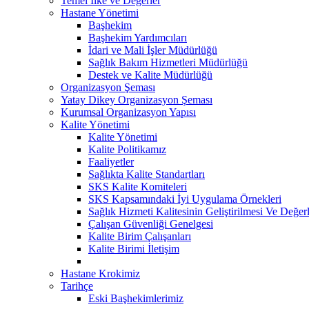
Temel İlke ve Değerler
Hastane Yönetimi
Başhekim
Başhekim Yardımcıları
İdari ve Mali İşler Müdürlüğü
Sağlık Bakım Hizmetleri Müdürlüğü
Destek ve Kalite Müdürlüğü
Organizasyon Şeması
Yatay Dikey Organizasyon Şeması
Kurumsal Organizasyon Yapısı
Kalite Yönetimi
Kalite Yönetimi
Kalite Politikamız
Faaliyetler
Sağlıkta Kalite Standartları
SKS Kalite Komiteleri
SKS Kapsamındaki İyi Uygulama Örnekleri
Sağlık Hizmeti Kalitesinin Geliştirilmesi Ve Değe
Çalışan Güvenliği Genelgesi
Kalite Birim Çalışanları
Kalite Birimi İletişim
Hastane Krokimiz
Tarihçe
Eski Başhekimlerimiz