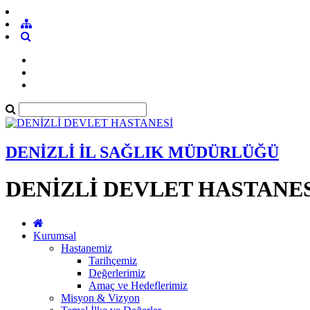
DENİZLİ İL SAĞLIK MÜDÜRLÜĞÜ
DENİZLİ DEVLET HASTANE
Kurumsal
Hastanemiz
Tarihçemiz
Değerlerimiz
Amaç ve Hedeflerimiz
Misyon & Vizyon