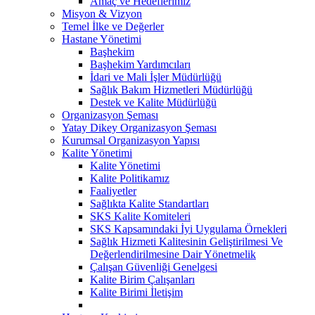
Amaç ve Hedeflerimiz
Misyon & Vizyon
Temel İlke ve Değerler
Hastane Yönetimi
Başhekim
Başhekim Yardımcıları
İdari ve Mali İşler Müdürlüğü
Sağlık Bakım Hizmetleri Müdürlüğü
Destek ve Kalite Müdürlüğü
Organizasyon Şeması
Yatay Dikey Organizasyon Şeması
Kurumsal Organizasyon Yapısı
Kalite Yönetimi
Kalite Yönetimi
Kalite Politikamız
Faaliyetler
Sağlıkta Kalite Standartları
SKS Kalite Komiteleri
SKS Kapsamındaki İyi Uygulama Örnekleri
Sağlık Hizmeti Kalitesinin Geliştirilmesi Ve
Değerlendirilmesine Dair Yönetmelik
Çalışan Güvenliği Genelgesi
Kalite Birim Çalışanları
Kalite Birimi İletişim