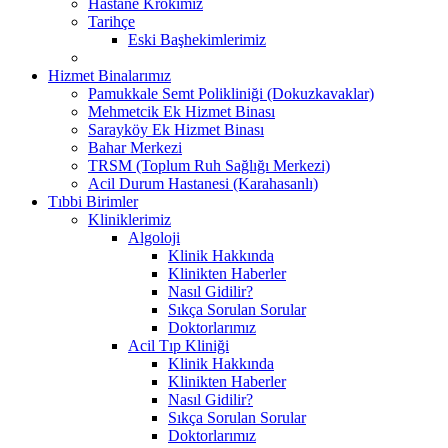
Hastane Krokimiz
Tarihçe
Eski Başhekimlerimiz
Hizmet Binalarımız
Pamukkale Semt Polikliniği (Dokuzkavaklar)
Mehmetcik Ek Hizmet Binası
Sarayköy Ek Hizmet Binası
Bahar Merkezi
TRSM (Toplum Ruh Sağlığı Merkezi)
Acil Durum Hastanesi (Karahasanlı)
Tıbbi Birimler
Kliniklerimiz
Algoloji
Klinik Hakkında
Klinikten Haberler
Nasıl Gidilir?
Sıkça Sorulan Sorular
Doktorlarımız
Acil Tıp Kliniği
Klinik Hakkında
Klinikten Haberler
Nasıl Gidilir?
Sıkça Sorulan Sorular
Doktorlarımız