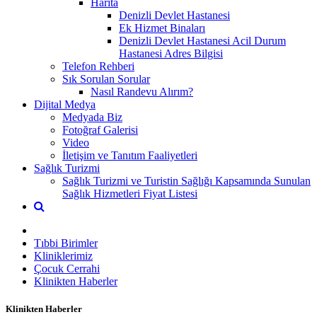
Harita
Denizli Devlet Hastanesi
Ek Hizmet Binaları
Denizli Devlet Hastanesi Acil Durum
Hastanesi Adres Bilgisi
Telefon Rehberi
Sık Sorulan Sorular
Nasıl Randevu Alırım?
Dijital Medya
Medyada Biz
Fotoğraf Galerisi
Video
İletişim ve Tanıtım Faaliyetleri
Sağlık Turizmi
Sağlık Turizmi ve Turistin Sağlığı Kapsamında Sunulan
Sağlık Hizmetleri Fiyat Listesi
Tıbbi Birimler
Kliniklerimiz
Çocuk Cerrahi
Klinikten Haberler
Klinikten Haberler