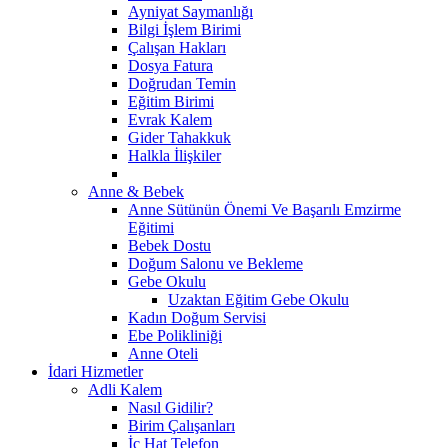
Ayniyat Saymanlığı
Bilgi İşlem Birimi
Çalışan Hakları
Dosya Fatura
Doğrudan Temin
Eğitim Birimi
Evrak Kalem
Gider Tahakkuk
Halkla İlişkiler
Anne & Bebek
Anne Sütünün Önemi Ve Başarılı Emzirme
Eğitimi
Bebek Dostu
Doğum Salonu ve Bekleme
Gebe Okulu
Uzaktan Eğitim Gebe Okulu
Kadın Doğum Servisi
Ebe Polikliniği
Anne Oteli
İdari Hizmetler
Adli Kalem
Nasıl Gidilir?
Birim Çalışanları
İç Hat Telefon