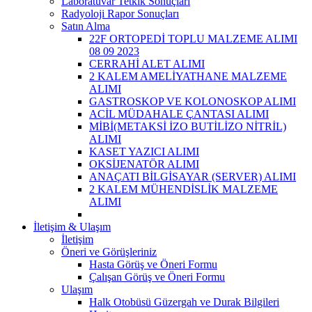
Laboratuvar Tetkik Sonuçları
Radyoloji Rapor Sonuçları
Satın Alma
22F ORTOPEDİ TOPLU MALZEME ALIMI
08 09 2023
CERRAHİ ALET ALIMI
2 KALEM AMELİYATHANE MALZEME
ALIMI
GASTROSKOP VE KOLONOSKOP ALIMI
ACİL MÜDAHALE ÇANTASI ALIMI
MİBİ(METAKSİ İZO BUTİLİZO NİTRİL)
ALIMI
KASET YAZICI ALIMI
OKSİJENATÖR ALIMI
ANAÇATI BİLGİSAYAR (SERVER) ALIMI
2 KALEM MÜHENDİSLİK MALZEME
ALIMI
İletişim & Ulaşım
İletişim
Öneri ve Görüşleriniz
Hasta Görüş ve Öneri Formu
Çalışan Görüş ve Öneri Formu
Ulaşım
Halk Otobüsü Güzergah ve Durak Bilgileri