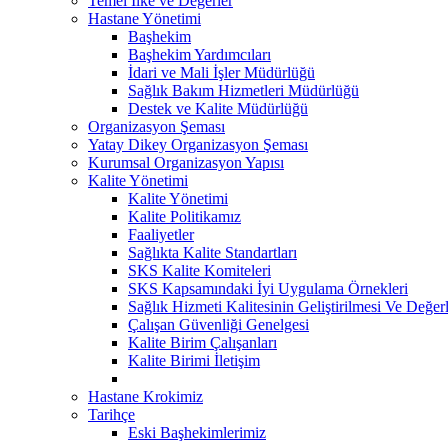
Temel İlke ve Değerler
Hastane Yönetimi
Başhekim
Başhekim Yardımcıları
İdari ve Mali İşler Müdürlüğü
Sağlık Bakım Hizmetleri Müdürlüğü
Destek ve Kalite Müdürlüğü
Organizasyon Şeması
Yatay Dikey Organizasyon Şeması
Kurumsal Organizasyon Yapısı
Kalite Yönetimi
Kalite Yönetimi
Kalite Politikamız
Faaliyetler
Sağlıkta Kalite Standartları
SKS Kalite Komiteleri
SKS Kapsamındaki İyi Uygulama Örnekleri
Sağlık Hizmeti Kalitesinin Geliştirilmesi Ve Değe
Çalışan Güvenliği Genelgesi
Kalite Birim Çalışanları
Kalite Birimi İletişim
Hastane Krokimiz
Tarihçe
Eski Başhekimlerimiz