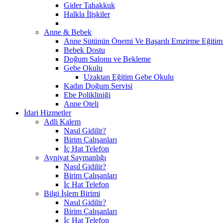
Gider Tahakkuk
Halkla İlişkiler
Anne & Bebek
Anne Sütünün Önemi Ve Başarılı Emzirme Eğitim
Bebek Dostu
Doğum Salonu ve Bekleme
Gebe Okulu
Uzaktan Eğitim Gebe Okulu
Kadın Doğum Servisi
Ebe Polikliniği
Anne Oteli
İdari Hizmetler
Adli Kalem
Nasıl Gidilir?
Birim Çalışanları
İç Hat Telefon
Ayniyat Saymanlığı
Nasıl Gidilir?
Birim Çalışanları
İç Hat Telefon
Bilgi İşlem Birimi
Nasıl Gidilir?
Birim Çalışanları
İç Hat Telefon