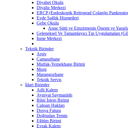
Diyabet Okulu
Diyaliz Merkezi
ERCP (Endoskopik Retrograd Colanjio Pankreatog
Evde Sağlık Hizmetleri
Gebe Okulu
Anne Sütü ve Emzirmenin Önemi ve Yararla
Geleneksel Ve Tamamlayıcı Tıp Uygulamaları (GE
İnme Merkezi
Teknik Birimler
Arşiv
Çamaşırhane
Mutfak-Yemekhane Birimi
Morg
Marangozhane
Teknik Servis
İdari Birimler
Adli Kalem
Ayniyat Saymanlığı
Bilgi İşlem Birimi
Çalışan Hakları
Dosya Fatura
Doğrudan Temin
Eğitim Birimi
Evrak Kalem