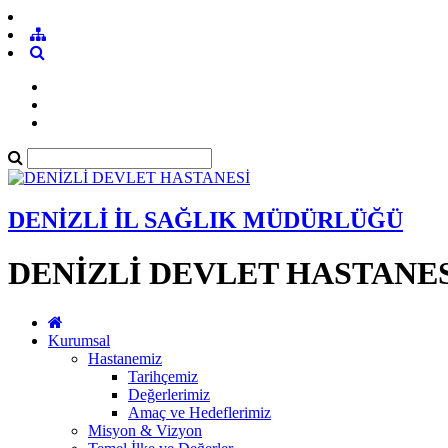
DENİZLİ İL SAĞLIK MÜDÜRLÜĞÜ
DENİZLİ DEVLET HASTANE
Kurumsal
Hastanemiz
Tarihçemiz
Değerlerimiz
Amaç ve Hedeflerimiz
Misyon & Vizyon