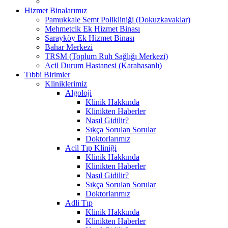
Hizmet Binalarımız
Pamukkale Semt Polikliniği (Dokuzkavaklar)
Mehmetcik Ek Hizmet Binası
Sarayköy Ek Hizmet Binası
Bahar Merkezi
TRSM (Toplum Ruh Sağlığı Merkezi)
Acil Durum Hastanesi (Karahasanlı)
Tıbbi Birimler
Kliniklerimiz
Algoloji
Klinik Hakkında
Klinikten Haberler
Nasıl Gidilir?
Sıkça Sorulan Sorular
Doktorlarımız
Acil Tıp Kliniği
Klinik Hakkında
Klinikten Haberler
Nasıl Gidilir?
Sıkça Sorulan Sorular
Doktorlarımız
Adli Tıp
Klinik Hakkında
Klinikten Haberler