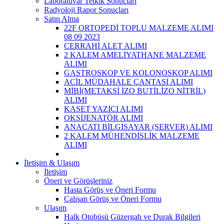
Laboratuvar Tetkik Sonuçları
Radyoloji Rapor Sonuçları
Satın Alma
22F ORTOPEDİ TOPLU MALZEME ALIMI
08 09 2023
CERRAHİ ALET ALIMI
2 KALEM AMELİYATHANE MALZEME
ALIMI
GASTROSKOP VE KOLONOSKOP ALIMI
ACİL MÜDAHALE ÇANTASI ALIMI
MİBİ(METAKSİ İZO BUTİLİZO NİTRİL)
ALIMI
KASET YAZICI ALIMI
OKSİJENATÖR ALIMI
ANAÇATI BİLGİSAYAR (SERVER) ALIMI
2 KALEM MÜHENDİSLİK MALZEME
ALIMI
İletişim & Ulaşım
İletişim
Öneri ve Görüşleriniz
Hasta Görüş ve Öneri Formu
Çalışan Görüş ve Öneri Formu
Ulaşım
Halk Otobüsü Güzergah ve Durak Bilgileri