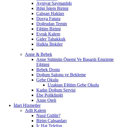
Ayniyat Saymanlığı
Bilgi İşlem Birimi
Çalışan Hakları
Dosya Fatura
Doğrudan Temin
Eğitim Birimi
Evrak Kalem
Gider Tahakkuk
Halkla İlişkiler
Anne & Bebek
Anne Sütünün Önemi Ve Başarılı Emzirme
Eğitimi
Bebek Dostu
Doğum Salonu ve Bekleme
Gebe Okulu
Uzaktan Eğitim Gebe Okulu
Kadın Doğum Servisi
Ebe Polikliniği
Anne Oteli
İdari Hizmetler
Adli Kalem
Nasıl Gidilir?
Birim Çalışanları
İç Hat Telefon