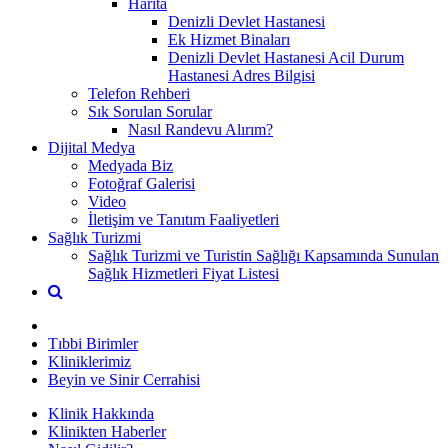
Harita
Denizli Devlet Hastanesi
Ek Hizmet Binaları
Denizli Devlet Hastanesi Acil Durum
Hastanesi Adres Bilgisi
Telefon Rehberi
Sık Sorulan Sorular
Nasıl Randevu Alırım?
Dijital Medya
Medyada Biz
Fotoğraf Galerisi
Video
İletişim ve Tanıtım Faaliyetleri
Sağlık Turizmi
Sağlık Turizmi ve Turistin Sağlığı Kapsamında Sunulan
Sağlık Hizmetleri Fiyat Listesi
Tıbbi Birimler
Kliniklerimiz
Beyin ve Sinir Cerrahisi
Klinik Hakkında
Klinikten Haberler