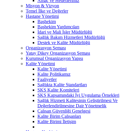
Amaç ve Hedeflerimiz
Misyon & Vizyon
Temel İlke ve Değerler
Hastane Yönetimi
Başhekim
Başhekim Yardımcıları
İdari ve Mali İşler Müdürlüğü
Sağlık Bakım Hizmetleri Müdürlüğü
Destek ve Kalite Müdürlüğü
Organizasyon Şeması
Yatay Dikey Organizasyon Şeması
Kurumsal Organizasyon Yapısı
Kalite Yönetimi
Kalite Yönetimi
Kalite Politikamız
Faaliyetler
Sağlıkta Kalite Standartları
SKS Kalite Komiteleri
SKS Kapsamındaki İyi Uygulama Örnekleri
Sağlık Hizmeti Kalitesinin Geliştirilmesi Ve
Değerlendirilmesine Dair Yönetmelik
Çalışan Güvenliği Genelgesi
Kalite Birim Çalışanları
Kalite Birimi İletişim