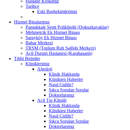
Hastane Krokimiz
Tarihçe
Eski Başhekimlerimiz
Hizmet Binalarımız
Pamukkale Semt Polikliniği (Dokuzkavaklar)
Mehmetcik Ek Hizmet Binası
Sarayköy Ek Hizmet Binası
Bahar Merkezi
TRSM (Toplum Ruh Sağlığı Merkezi)
Acil Durum Hastanesi (Karahasanlı)
Tıbbi Birimler
Kliniklerimiz
Algoloji
Klinik Hakkında
Klinikten Haberler
Nasıl Gidilir?
Sıkça Sorulan Sorular
Doktorlarımız
Acil Tıp Kliniği
Klinik Hakkında
Klinikten Haberler
Nasıl Gidilir?
Sıkça Sorulan Sorular
Doktorlarımız