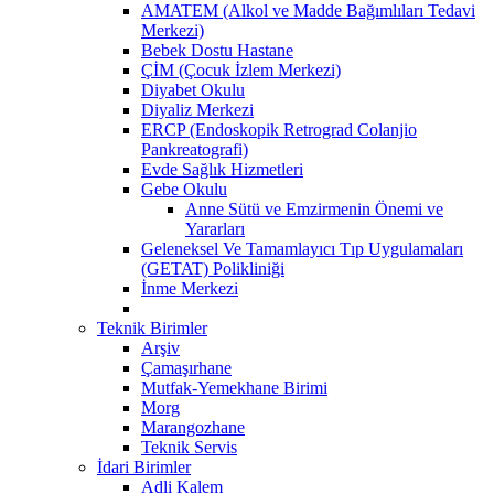
AMATEM (Alkol ve Madde Bağımlıları Tedavi
Merkezi)
Bebek Dostu Hastane
ÇİM (Çocuk İzlem Merkezi)
Diyabet Okulu
Diyaliz Merkezi
ERCP (Endoskopik Retrograd Colanjio
Pankreatografi)
Evde Sağlık Hizmetleri
Gebe Okulu
Anne Sütü ve Emzirmenin Önemi ve
Yararları
Geleneksel Ve Tamamlayıcı Tıp Uygulamaları
(GETAT) Polikliniği
İnme Merkezi
Teknik Birimler
Arşiv
Çamaşırhane
Mutfak-Yemekhane Birimi
Morg
Marangozhane
Teknik Servis
İdari Birimler
Adli Kalem