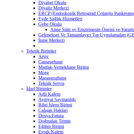
Diyabet Okulu
Diyaliz Merkezi
ERCP (Endoskopik Retrograd Colanjio Pankreatog
Evde Sağlık Hizmetleri
Gebe Okulu
Anne Sütü ve Emzirmenin Önemi ve Yararla
Geleneksel Ve Tamamlayıcı Tıp Uygulamaları (GE
İnme Merkezi
Teknik Birimler
Arşiv
Çamaşırhane
Mutfak-Yemekhane Birimi
Morg
Marangozhane
Teknik Servis
İdari Birimler
Adli Kalem
Ayniyat Saymanlığı
Bilgi İşlem Birimi
Çalışan Hakları
Dosya Fatura
Doğrudan Temin
Eğitim Birimi
Evrak Kalem