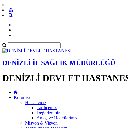
DENİZLİ İL SAĞLIK MÜDÜRLÜĞÜ
DENİZLİ DEVLET HASTANE
Kurumsal
Hastanemiz
Tarihçemiz
Değerlerimiz
Amaç ve Hedeflerimiz
Misyon & Vizyon