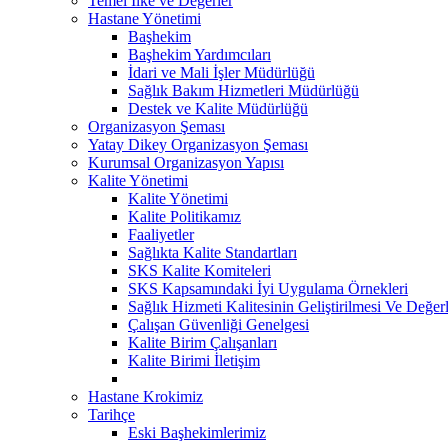
Temel İlke ve Değerler
Hastane Yönetimi
Başhekim
Başhekim Yardımcıları
İdari ve Mali İşler Müdürlüğü
Sağlık Bakım Hizmetleri Müdürlüğü
Destek ve Kalite Müdürlüğü
Organizasyon Şeması
Yatay Dikey Organizasyon Şeması
Kurumsal Organizasyon Yapısı
Kalite Yönetimi
Kalite Yönetimi
Kalite Politikamız
Faaliyetler
Sağlıkta Kalite Standartları
SKS Kalite Komiteleri
SKS Kapsamındaki İyi Uygulama Örnekleri
Sağlık Hizmeti Kalitesinin Geliştirilmesi Ve Değe
Çalışan Güvenliği Genelgesi
Kalite Birim Çalışanları
Kalite Birimi İletişim
Hastane Krokimiz
Tarihçe
Eski Başhekimlerimiz