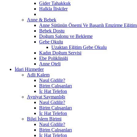
Gider Tahakkuk
Halkla İlişkiler
Anne & Bebek
Anne Sütünün Önemi Ve Başarılı Emzirme Eğitim
Bebek Dostu
Doğum Salonu ve Bekleme
Gebe Okulu
Uzaktan Eğitim Gebe Okulu
Kadın Doğum Servisi
Ebe Polikliniği
Anne Oteli
İdari Hizmetler
Adli Kalem
Nasıl Gidilir?
Birim Çalışanları
İç Hat Telefon
Ayniyat Saymanlığı
Nasıl Gidilir?
Birim Çalışanları
İç Hat Telefon
Bilgi İşlem Birimi
Nasıl Gidilir?
Birim Çalışanları
İç Hat Telefon