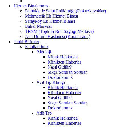
Hizmet Binalarımız
Pamukkale Semt Polikliniği (Dokuzkavaklar)
Mehmetcik Ek Hizmet Binası
Sarayköy Ek Hizmet Binası
Bahar Merkezi
TRSM (Toplum Ruh Sağlığı Merkezi)
Acil Durum Hastanesi (Karahasanlı)
Tıbbi Birimler
Kliniklerimiz
Algoloji
Klinik Hakkında
Klinikten Haberler
Nasıl Gidilir?
Sıkça Sorulan Sorular
Doktorlarımız
Acil Tıp Kliniği
Klinik Hakkında
Klinikten Haberler
Nasıl Gidilir?
Sıkça Sorulan Sorular
Doktorlarımız
Adli Tıp
Klinik Hakkında
Klinikten Haberler