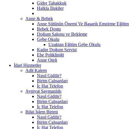
Gider Tahakkuk
Halkla İlişkiler
Anne & Bebek
Anne Sütünün Önemi Ve Başarılı Emzirme Eğitim
Bebek Dostu
Doğum Salonu ve Bekleme
Gebe Okulu
Uzaktan Eğitim Gebe Okulu
Kadın Doğum Servisi
Ebe Polikliniği
Anne Oteli
İdari Hizmetler
Adli Kalem
Nasıl Gidilir?
Birim Çalışanları
İç Hat Telefon
Ayniyat Saymanlığı
Nasıl Gidilir?
Birim Çalışanları
İç Hat Telefon
Bilgi İşlem Birimi
Nasıl Gidilir?
Birim Çalışanları
İç Hat Telefon