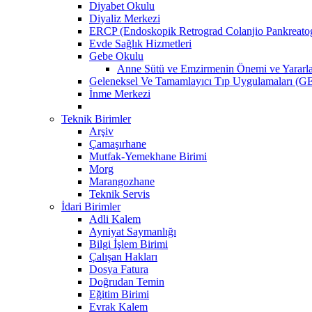
Diyabet Okulu
Diyaliz Merkezi
ERCP (Endoskopik Retrograd Colanjio Pankreatog
Evde Sağlık Hizmetleri
Gebe Okulu
Anne Sütü ve Emzirmenin Önemi ve Yararla
Geleneksel Ve Tamamlayıcı Tıp Uygulamaları (GE
İnme Merkezi
Teknik Birimler
Arşiv
Çamaşırhane
Mutfak-Yemekhane Birimi
Morg
Marangozhane
Teknik Servis
İdari Birimler
Adli Kalem
Ayniyat Saymanlığı
Bilgi İşlem Birimi
Çalışan Hakları
Dosya Fatura
Doğrudan Temin
Eğitim Birimi
Evrak Kalem