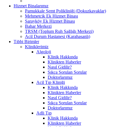
Hizmet Binalarımız
Pamukkale Semt Polikliniği (Dokuzkavaklar)
Mehmetcik Ek Hizmet Binası
Sarayköy Ek Hizmet Binası
Bahar Merkezi
TRSM (Toplum Ruh Sağlığı Merkezi)
Acil Durum Hastanesi (Karahasanlı)
Tıbbi Birimler
Kliniklerimiz
Algoloji
Klinik Hakkında
Klinikten Haberler
Nasıl Gidilir?
Sıkça Sorulan Sorular
Doktorlarımız
Acil Tıp Kliniği
Klinik Hakkında
Klinikten Haberler
Nasıl Gidilir?
Sıkça Sorulan Sorular
Doktorlarımız
Adli Tıp
Klinik Hakkında
Klinikten Haberler