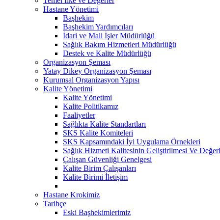
Temel İlke ve Değerler
Hastane Yönetimi
Başhekim
Başhekim Yardımcıları
İdari ve Mali İşler Müdürlüğü
Sağlık Bakım Hizmetleri Müdürlüğü
Destek ve Kalite Müdürlüğü
Organizasyon Şeması
Yatay Dikey Organizasyon Şeması
Kurumsal Organizasyon Yapısı
Kalite Yönetimi
Kalite Yönetimi
Kalite Politikamız
Faaliyetler
Sağlıkta Kalite Standartları
SKS Kalite Komiteleri
SKS Kapsamındaki İyi Uygulama Örnekleri
Sağlık Hizmeti Kalitesinin Geliştirilmesi Ve Değe
Çalışan Güvenliği Genelgesi
Kalite Birim Çalışanları
Kalite Birimi İletişim
Hastane Krokimiz
Tarihçe
Eski Başhekimlerimiz