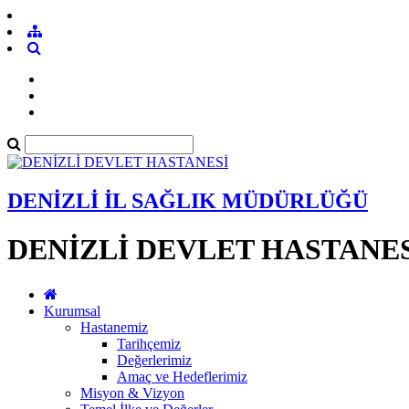
DENİZLİ İL SAĞLIK MÜDÜRLÜĞÜ
DENİZLİ DEVLET HASTANE
Kurumsal
Hastanemiz
Tarihçemiz
Değerlerimiz
Amaç ve Hedeflerimiz
Misyon & Vizyon