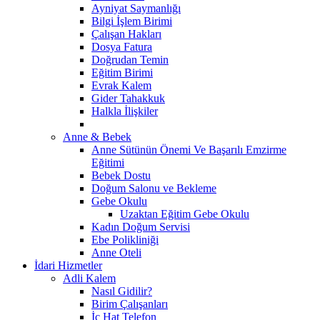
Ayniyat Saymanlığı
Bilgi İşlem Birimi
Çalışan Hakları
Dosya Fatura
Doğrudan Temin
Eğitim Birimi
Evrak Kalem
Gider Tahakkuk
Halkla İlişkiler
Anne & Bebek
Anne Sütünün Önemi Ve Başarılı Emzirme
Eğitimi
Bebek Dostu
Doğum Salonu ve Bekleme
Gebe Okulu
Uzaktan Eğitim Gebe Okulu
Kadın Doğum Servisi
Ebe Polikliniği
Anne Oteli
İdari Hizmetler
Adli Kalem
Nasıl Gidilir?
Birim Çalışanları
İç Hat Telefon