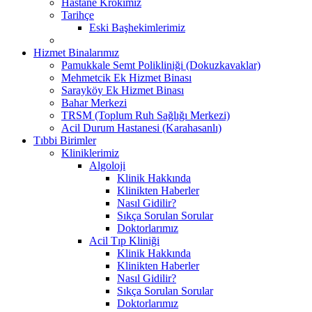
Hastane Krokimiz
Tarihçe
Eski Başhekimlerimiz
Hizmet Binalarımız
Pamukkale Semt Polikliniği (Dokuzkavaklar)
Mehmetcik Ek Hizmet Binası
Sarayköy Ek Hizmet Binası
Bahar Merkezi
TRSM (Toplum Ruh Sağlığı Merkezi)
Acil Durum Hastanesi (Karahasanlı)
Tıbbi Birimler
Kliniklerimiz
Algoloji
Klinik Hakkında
Klinikten Haberler
Nasıl Gidilir?
Sıkça Sorulan Sorular
Doktorlarımız
Acil Tıp Kliniği
Klinik Hakkında
Klinikten Haberler
Nasıl Gidilir?
Sıkça Sorulan Sorular
Doktorlarımız