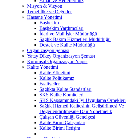
Amaç ve Hedeflerimiz
Misyon & Vizyon
Temel İlke ve Değerler
Hastane Yönetimi
Başhekim
Başhekim Yardımcıları
İdari ve Mali İşler Müdürlüğü
Sağlık Bakım Hizmetleri Müdürlüğü
Destek ve Kalite Müdürlüğü
Organizasyon Şeması
Yatay Dikey Organizasyon Şeması
Kurumsal Organizasyon Yapısı
Kalite Yönetimi
Kalite Yönetimi
Kalite Politikamız
Faaliyetler
Sağlıkta Kalite Standartları
SKS Kalite Komiteleri
SKS Kapsamındaki İyi Uygulama Örnekleri
Sağlık Hizmeti Kalitesinin Geliştirilmesi Ve
Değerlendirilmesine Dair Yönetmelik
Çalışan Güvenliği Genelgesi
Kalite Birim Çalışanları
Kalite Birimi İletişim