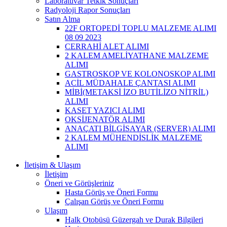
Laboratuvar Tetkik Sonuçları
Radyoloji Rapor Sonuçları
Satın Alma
22F ORTOPEDİ TOPLU MALZEME ALIMI
08 09 2023
CERRAHİ ALET ALIMI
2 KALEM AMELİYATHANE MALZEME
ALIMI
GASTROSKOP VE KOLONOSKOP ALIMI
ACİL MÜDAHALE ÇANTASI ALIMI
MİBİ(METAKSİ İZO BUTİLİZO NİTRİL)
ALIMI
KASET YAZICI ALIMI
OKSİJENATÖR ALIMI
ANAÇATI BİLGİSAYAR (SERVER) ALIMI
2 KALEM MÜHENDİSLİK MALZEME
ALIMI
İletişim & Ulaşım
İletişim
Öneri ve Görüşleriniz
Hasta Görüş ve Öneri Formu
Çalışan Görüş ve Öneri Formu
Ulaşım
Halk Otobüsü Güzergah ve Durak Bilgileri