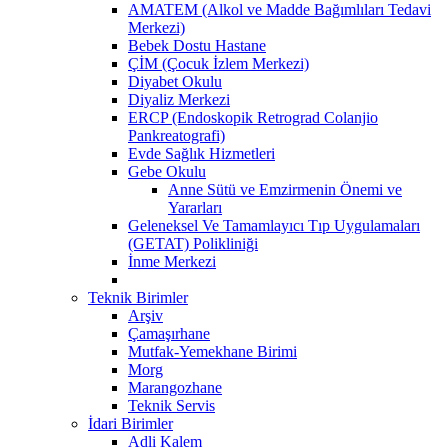
AMATEM (Alkol ve Madde Bağımlıları Tedavi
Merkezi)
Bebek Dostu Hastane
ÇİM (Çocuk İzlem Merkezi)
Diyabet Okulu
Diyaliz Merkezi
ERCP (Endoskopik Retrograd Colanjio
Pankreatografi)
Evde Sağlık Hizmetleri
Gebe Okulu
Anne Sütü ve Emzirmenin Önemi ve
Yararları
Geleneksel Ve Tamamlayıcı Tıp Uygulamaları
(GETAT) Polikliniği
İnme Merkezi
Teknik Birimler
Arşiv
Çamaşırhane
Mutfak-Yemekhane Birimi
Morg
Marangozhane
Teknik Servis
İdari Birimler
Adli Kalem