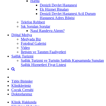
Harita
Denizli Devlet Hastanesi
Ek Hizmet Binaları
Denizli Devlet Hastanesi Acil Durum
Hastanesi Adres Bilgisi
Telefon Rehberi
Sık Sorulan Sorular
Nasıl Randevu Alırım?
Dijital Medya
Medyada Biz
Fotoğraf Galerisi
Video
İletişim ve Tanıtım Faaliyetleri
Sağlık Turizmi
Sağlık Turizmi ve Turistin Sağlığı Kapsamında Sunulan
Sağlık Hizmetleri Fiyat Listesi
Tıbbi Birimler
Kliniklerimiz
Çocuk Cerrahi
Doktorlarımız
Klinik Hakkında