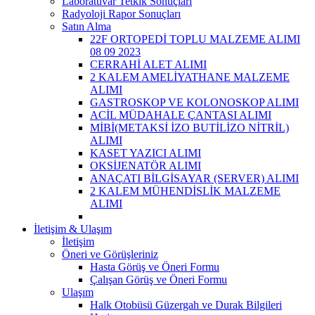
Laboratuvar Tetkik Sonuçları
Radyoloji Rapor Sonuçları
Satın Alma
22F ORTOPEDİ TOPLU MALZEME ALIMI
08 09 2023
CERRAHİ ALET ALIMI
2 KALEM AMELİYATHANE MALZEME
ALIMI
GASTROSKOP VE KOLONOSKOP ALIMI
ACİL MÜDAHALE ÇANTASI ALIMI
MİBİ(METAKSİ İZO BUTİLİZO NİTRİL)
ALIMI
KASET YAZICI ALIMI
OKSİJENATÖR ALIMI
ANAÇATI BİLGİSAYAR (SERVER) ALIMI
2 KALEM MÜHENDİSLİK MALZEME
ALIMI
İletişim & Ulaşım
İletişim
Öneri ve Görüşleriniz
Hasta Görüş ve Öneri Formu
Çalışan Görüş ve Öneri Formu
Ulaşım
Halk Otobüsü Güzergah ve Durak Bilgileri