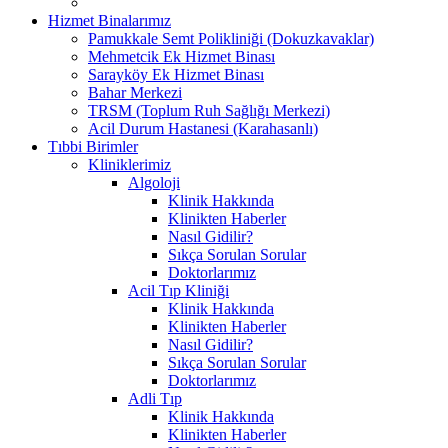
Hizmet Binalarımız
Pamukkale Semt Polikliniği (Dokuzkavaklar)
Mehmetcik Ek Hizmet Binası
Sarayköy Ek Hizmet Binası
Bahar Merkezi
TRSM (Toplum Ruh Sağlığı Merkezi)
Acil Durum Hastanesi (Karahasanlı)
Tıbbi Birimler
Kliniklerimiz
Algoloji
Klinik Hakkında
Klinikten Haberler
Nasıl Gidilir?
Sıkça Sorulan Sorular
Doktorlarımız
Acil Tıp Kliniği
Klinik Hakkında
Klinikten Haberler
Nasıl Gidilir?
Sıkça Sorulan Sorular
Doktorlarımız
Adli Tıp
Klinik Hakkında
Klinikten Haberler