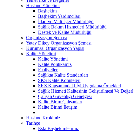
Temel İlke ve Değerler
Hastane Yönetimi
Başhekim
Başhekim Yardımcıları
İdari ve Mali İşler Müdürlüğü
Sağlık Bakım Hizmetleri Müdürlüğü
Destek ve Kalite Müdürlüğü
Organizasyon Şeması
Yatay Dikey Organizasyon Şeması
Kurumsal Organizasyon Yapısı
Kalite Yönetimi
Kalite Yönetimi
Kalite Politikamız
Faaliyetler
Sağlıkta Kalite Standartları
SKS Kalite Komiteleri
SKS Kapsamındaki İyi Uygulama Örnekleri
Sağlık Hizmeti Kalitesinin Geliştirilmesi Ve Değe
Çalışan Güvenliği Genelgesi
Kalite Birim Çalışanları
Kalite Birimi İletişim
Hastane Krokimiz
Tarihçe
Eski Başhekimlerimiz