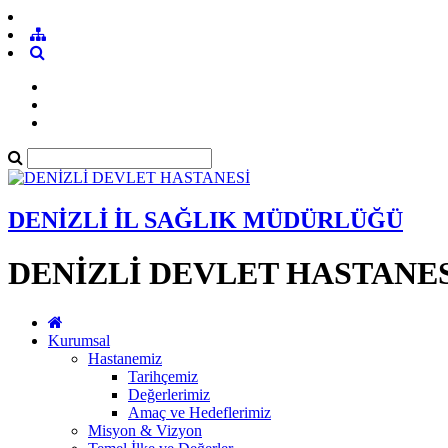
DENİZLİ İL SAĞLIK MÜDÜRLÜĞÜ
DENİZLİ DEVLET HASTANE
Kurumsal
Hastanemiz
Tarihçemiz
Değerlerimiz
Amaç ve Hedeflerimiz
Misyon & Vizyon