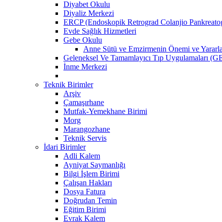
Diyabet Okulu
Diyaliz Merkezi
ERCP (Endoskopik Retrograd Colanjio Pankreatog
Evde Sağlık Hizmetleri
Gebe Okulu
Anne Sütü ve Emzirmenin Önemi ve Yararla
Geleneksel Ve Tamamlayıcı Tıp Uygulamaları (GE
İnme Merkezi
Teknik Birimler
Arşiv
Çamaşırhane
Mutfak-Yemekhane Birimi
Morg
Marangozhane
Teknik Servis
İdari Birimler
Adli Kalem
Ayniyat Saymanlığı
Bilgi İşlem Birimi
Çalışan Hakları
Dosya Fatura
Doğrudan Temin
Eğitim Birimi
Evrak Kalem