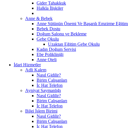
Gider Tahakkuk
Halkla İlişkiler
Anne & Bebek
Anne Sütünün Önemi Ve Başarılı Emzirme Eğitim
Bebek Dostu
Doğum Salonu ve Bekleme
Gebe Okulu
Uzaktan Eğitim Gebe Okulu
Kadın Doğum Servisi
Ebe Polikliniği
Anne Oteli
İdari Hizmetler
Adli Kalem
Nasıl Gidilir?
Birim Çalışanları
İç Hat Telefon
Ayniyat Saymanlığı
Nasıl Gidilir?
Birim Çalışanları
İç Hat Telefon
Bilgi İşlem Birimi
Nasıl Gidilir?
Birim Çalışanları
İç Hat Telefon