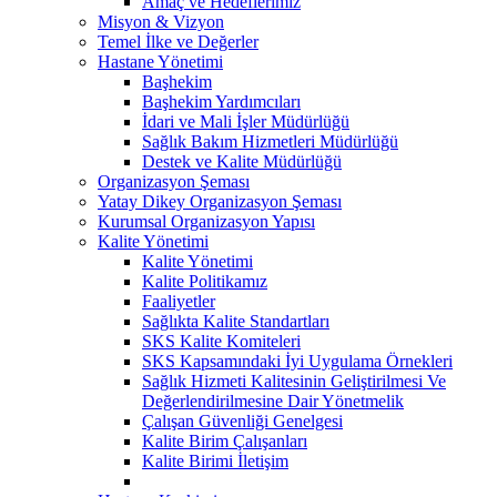
Amaç ve Hedeflerimiz
Misyon & Vizyon
Temel İlke ve Değerler
Hastane Yönetimi
Başhekim
Başhekim Yardımcıları
İdari ve Mali İşler Müdürlüğü
Sağlık Bakım Hizmetleri Müdürlüğü
Destek ve Kalite Müdürlüğü
Organizasyon Şeması
Yatay Dikey Organizasyon Şeması
Kurumsal Organizasyon Yapısı
Kalite Yönetimi
Kalite Yönetimi
Kalite Politikamız
Faaliyetler
Sağlıkta Kalite Standartları
SKS Kalite Komiteleri
SKS Kapsamındaki İyi Uygulama Örnekleri
Sağlık Hizmeti Kalitesinin Geliştirilmesi Ve
Değerlendirilmesine Dair Yönetmelik
Çalışan Güvenliği Genelgesi
Kalite Birim Çalışanları
Kalite Birimi İletişim