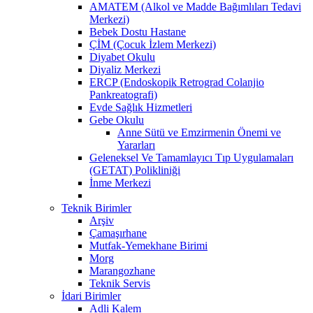
AMATEM (Alkol ve Madde Bağımlıları Tedavi
Merkezi)
Bebek Dostu Hastane
ÇİM (Çocuk İzlem Merkezi)
Diyabet Okulu
Diyaliz Merkezi
ERCP (Endoskopik Retrograd Colanjio
Pankreatografi)
Evde Sağlık Hizmetleri
Gebe Okulu
Anne Sütü ve Emzirmenin Önemi ve
Yararları
Geleneksel Ve Tamamlayıcı Tıp Uygulamaları
(GETAT) Polikliniği
İnme Merkezi
Teknik Birimler
Arşiv
Çamaşırhane
Mutfak-Yemekhane Birimi
Morg
Marangozhane
Teknik Servis
İdari Birimler
Adli Kalem