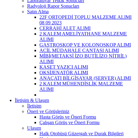
Laboratuvar Tetkik Sonuçları
Radyoloji Rapor Sonuçları
Satın Alma
22F ORTOPEDİ TOPLU MALZEME ALIMI
08 09 2023
CERRAHİ ALET ALIMI
2 KALEM AMELİYATHANE MALZEME
ALIMI
GASTROSKOP VE KOLONOSKOP ALIMI
ACİL MÜDAHALE ÇANTASI ALIMI
MİBİ(METAKSİ İZO BUTİLİZO NİTRİL)
ALIMI
KASET YAZICI ALIMI
OKSİJENATÖR ALIMI
ANAÇATI BİLGİSAYAR (SERVER) ALIMI
2 KALEM MÜHENDİSLİK MALZEME
ALIMI
İletişim & Ulaşım
İletişim
Öneri ve Görüşleriniz
Hasta Görüş ve Öneri Formu
Çalışan Görüş ve Öneri Formu
Ulaşım
Halk Otobüsü Güzergah ve Durak Bilgileri