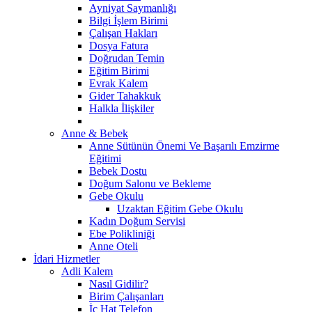
Ayniyat Saymanlığı
Bilgi İşlem Birimi
Çalışan Hakları
Dosya Fatura
Doğrudan Temin
Eğitim Birimi
Evrak Kalem
Gider Tahakkuk
Halkla İlişkiler
Anne & Bebek
Anne Sütünün Önemi Ve Başarılı Emzirme
Eğitimi
Bebek Dostu
Doğum Salonu ve Bekleme
Gebe Okulu
Uzaktan Eğitim Gebe Okulu
Kadın Doğum Servisi
Ebe Polikliniği
Anne Oteli
İdari Hizmetler
Adli Kalem
Nasıl Gidilir?
Birim Çalışanları
İç Hat Telefon