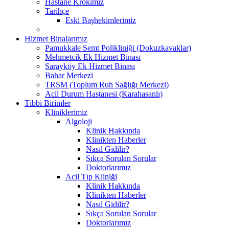
Hastane Krokimiz
Tarihçe
Eski Başhekimlerimiz
Hizmet Binalarımız
Pamukkale Semt Polikliniği (Dokuzkavaklar)
Mehmetcik Ek Hizmet Binası
Sarayköy Ek Hizmet Binası
Bahar Merkezi
TRSM (Toplum Ruh Sağlığı Merkezi)
Acil Durum Hastanesi (Karahasanlı)
Tıbbi Birimler
Kliniklerimiz
Algoloji
Klinik Hakkında
Klinikten Haberler
Nasıl Gidilir?
Sıkça Sorulan Sorular
Doktorlarımız
Acil Tıp Kliniği
Klinik Hakkında
Klinikten Haberler
Nasıl Gidilir?
Sıkça Sorulan Sorular
Doktorlarımız