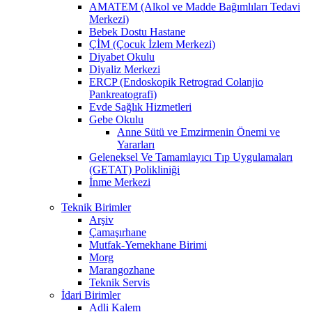
AMATEM (Alkol ve Madde Bağımlıları Tedavi
Merkezi)
Bebek Dostu Hastane
ÇİM (Çocuk İzlem Merkezi)
Diyabet Okulu
Diyaliz Merkezi
ERCP (Endoskopik Retrograd Colanjio
Pankreatografi)
Evde Sağlık Hizmetleri
Gebe Okulu
Anne Sütü ve Emzirmenin Önemi ve
Yararları
Geleneksel Ve Tamamlayıcı Tıp Uygulamaları
(GETAT) Polikliniği
İnme Merkezi
Teknik Birimler
Arşiv
Çamaşırhane
Mutfak-Yemekhane Birimi
Morg
Marangozhane
Teknik Servis
İdari Birimler
Adli Kalem