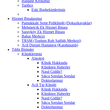
Hastane Krokimiz
Tarihçe
Eski Başhekimlerimiz
Hizmet Binalarımız
Pamukkale Semt Polikliniği (Dokuzkavaklar)
Mehmetcik Ek Hizmet Binası
Sarayköy Ek Hizmet Binası
Bahar Merkezi
TRSM (Toplum Ruh Sağlığı Merkezi)
Acil Durum Hastanesi (Karahasanlı)
Tıbbi Birimler
Kliniklerimiz
Algoloji
Klinik Hakkında
Klinikten Haberler
Nasıl Gidilir?
Sıkça Sorulan Sorular
Doktorlarımız
Acil Tıp Kliniği
Klinik Hakkında
Klinikten Haberler
Nasıl Gidilir?
Sıkça Sorulan Sorular
Doktorlarımız