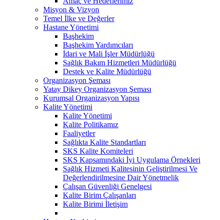
Amaç ve Hedeflerimiz
Misyon & Vizyon
Temel İlke ve Değerler
Hastane Yönetimi
Başhekim
Başhekim Yardımcıları
İdari ve Mali İşler Müdürlüğü
Sağlık Bakım Hizmetleri Müdürlüğü
Destek ve Kalite Müdürlüğü
Organizasyon Şeması
Yatay Dikey Organizasyon Şeması
Kurumsal Organizasyon Yapısı
Kalite Yönetimi
Kalite Yönetimi
Kalite Politikamız
Faaliyetler
Sağlıkta Kalite Standartları
SKS Kalite Komiteleri
SKS Kapsamındaki İyi Uygulama Örnekleri
Sağlık Hizmeti Kalitesinin Geliştirilmesi Ve
Değerlendirilmesine Dair Yönetmelik
Çalışan Güvenliği Genelgesi
Kalite Birim Çalışanları
Kalite Birimi İletişim