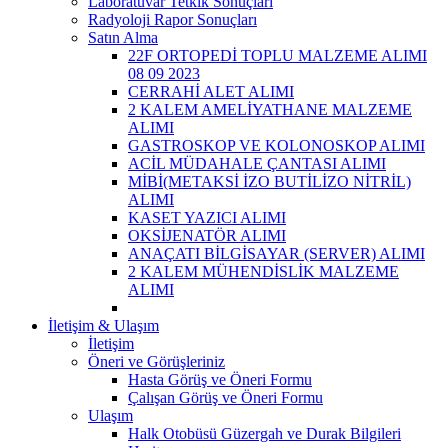
Laboratuvar Tetkik Sonuçları
Radyoloji Rapor Sonuçları
Satın Alma
22F ORTOPEDİ TOPLU MALZEME ALIMI
08 09 2023
CERRAHİ ALET ALIMI
2 KALEM AMELİYATHANE MALZEME
ALIMI
GASTROSKOP VE KOLONOSKOP ALIMI
ACİL MÜDAHALE ÇANTASI ALIMI
MİBİ(METAKSİ İZO BUTİLİZO NİTRİL)
ALIMI
KASET YAZICI ALIMI
OKSİJENATÖR ALIMI
ANAÇATI BİLGİSAYAR (SERVER) ALIMI
2 KALEM MÜHENDİSLİK MALZEME
ALIMI
İletişim & Ulaşım
İletişim
Öneri ve Görüşleriniz
Hasta Görüş ve Öneri Formu
Çalışan Görüş ve Öneri Formu
Ulaşım
Halk Otobüsü Güzergah ve Durak Bilgileri