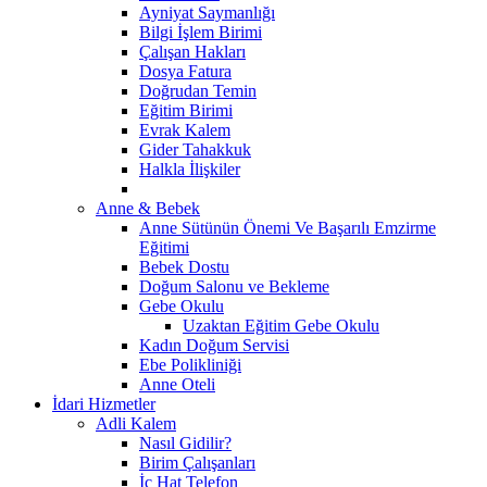
Ayniyat Saymanlığı
Bilgi İşlem Birimi
Çalışan Hakları
Dosya Fatura
Doğrudan Temin
Eğitim Birimi
Evrak Kalem
Gider Tahakkuk
Halkla İlişkiler
Anne & Bebek
Anne Sütünün Önemi Ve Başarılı Emzirme
Eğitimi
Bebek Dostu
Doğum Salonu ve Bekleme
Gebe Okulu
Uzaktan Eğitim Gebe Okulu
Kadın Doğum Servisi
Ebe Polikliniği
Anne Oteli
İdari Hizmetler
Adli Kalem
Nasıl Gidilir?
Birim Çalışanları
İç Hat Telefon