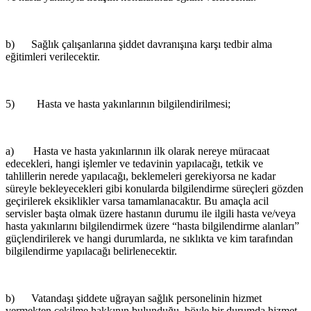
b) Sağlık çalışanlarına şiddet davranışına karşı tedbir alma
eğitimleri verilecektir.
5) Hasta ve hasta yakınlarının bilgilendirilmesi;
a) Hasta ve hasta yakınlarının ilk olarak nereye müracaat
edecekleri, hangi işlemler ve tedavinin yapılacağı, tetkik ve
tahlillerin nerede yapılacağı, beklemeleri gerekiyorsa ne kadar
süreyle bekleyecekleri gibi konularda bilgilendirme süreçleri gözden
geçirilerek eksiklikler varsa tamamlanacaktır. Bu amaçla acil
servisler başta olmak üzere hastanın durumu ile ilgili hasta ve/veya
hasta yakınlarını bilgilendirmek üzere “hasta bilgilendirme alanları”
güçlendirilerek ve hangi durumlarda, ne sıklıkta ve kim tarafından
bilgilendirme yapılacağı belirlenecektir.
b) Vatandaşı şiddete uğrayan sağlık personelinin hizmet
vermekten çekilme hakkının bulunduğu, böyle bir durumda hizmet