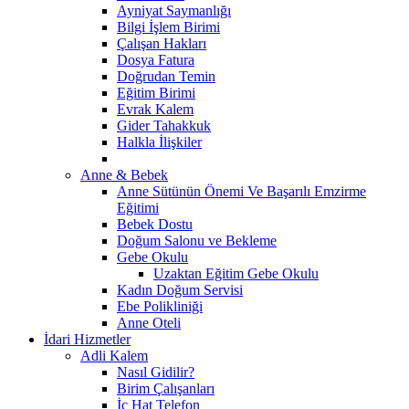
Ayniyat Saymanlığı
Bilgi İşlem Birimi
Çalışan Hakları
Dosya Fatura
Doğrudan Temin
Eğitim Birimi
Evrak Kalem
Gider Tahakkuk
Halkla İlişkiler
Anne & Bebek
Anne Sütünün Önemi Ve Başarılı Emzirme
Eğitimi
Bebek Dostu
Doğum Salonu ve Bekleme
Gebe Okulu
Uzaktan Eğitim Gebe Okulu
Kadın Doğum Servisi
Ebe Polikliniği
Anne Oteli
İdari Hizmetler
Adli Kalem
Nasıl Gidilir?
Birim Çalışanları
İç Hat Telefon