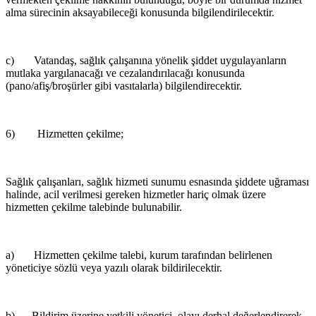
alma sürecinin aksayabileceği konusunda bilgilendirilecektir.
c) Vatandaş, sağlık çalışanına yönelik şiddet uygulayanların
mutlaka yargılanacağı ve cezalandırılacağı konusunda
(pano/afiş/broşürler gibi vasıtalarla) bilgilendirecektir.
6) Hizmetten çekilme;
Sağlık çalışanları, sağlık hizmeti sunumu esnasında şiddete uğraması
halinde, acil verilmesi gereken hizmetler hariç olmak üzere
hizmetten çekilme talebinde bulunabilir.
a) Hizmetten çekilme talebi, kurum tarafından belirlenen
yöneticiye sözlü veya yazılı olarak bildirilecektir.
b) Bildirim üzerine yetkili yönetici, olayı derhal değerlendirerek