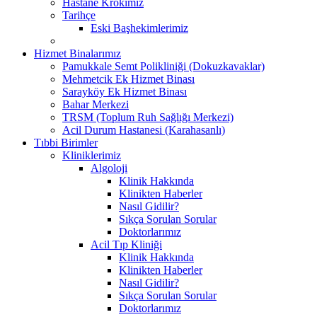
Hastane Krokimiz
Tarihçe
Eski Başhekimlerimiz
Hizmet Binalarımız
Pamukkale Semt Polikliniği (Dokuzkavaklar)
Mehmetcik Ek Hizmet Binası
Sarayköy Ek Hizmet Binası
Bahar Merkezi
TRSM (Toplum Ruh Sağlığı Merkezi)
Acil Durum Hastanesi (Karahasanlı)
Tıbbi Birimler
Kliniklerimiz
Algoloji
Klinik Hakkında
Klinikten Haberler
Nasıl Gidilir?
Sıkça Sorulan Sorular
Doktorlarımız
Acil Tıp Kliniği
Klinik Hakkında
Klinikten Haberler
Nasıl Gidilir?
Sıkça Sorulan Sorular
Doktorlarımız