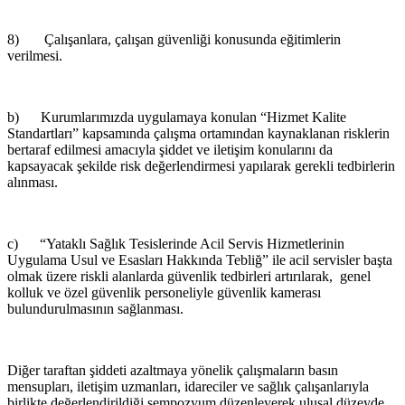
8) Çalışanlara, çalışan güvenliği konusunda eğitimlerin
verilmesi.
b) Kurumlarımızda uygulamaya konulan “Hizmet Kalite
Standartları” kapsamında çalışma ortamından kaynaklanan risklerin
bertaraf edilmesi amacıyla şiddet ve iletişim konularını da
kapsayacak şekilde risk değerlendirmesi yapılarak gerekli tedbirlerin
alınması.
c) “Yataklı Sağlık Tesislerinde Acil Servis Hizmetlerinin
Uygulama Usul ve Esasları Hakkında Tebliğ” ile acil servisler başta
olmak üzere riskli alanlarda güvenlik tedbirleri artırılarak, genel
kolluk ve özel güvenlik personeliyle güvenlik kamerası
bulundurulmasının sağlanması.
Diğer taraftan şiddeti azaltmaya yönelik çalışmaların basın
mensupları, iletişim uzmanları, idareciler ve sağlık çalışanlarıyla
birlikte değerlendirildiği sempozyum düzenleyerek ulusal düzeyde