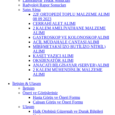
Laboratuvar Tetkik Sonuçları
Radyoloji Rapor Sonuçları
Satın Alma
22F ORTOPEDİ TOPLU MALZEME ALIMI
08 09 2023
CERRAHİ ALET ALIMI
2 KALEM AMELİYATHANE MALZEME
ALIMI
GASTROSKOP VE KOLONOSKOP ALIMI
ACİL MÜDAHALE ÇANTASI ALIMI
MİBİ(METAKSİ İZO BUTİLİZO NİTRİL)
ALIMI
KASET YAZICI ALIMI
OKSİJENATÖR ALIMI
ANAÇATI BİLGİSAYAR (SERVER) ALIMI
2 KALEM MÜHENDİSLİK MALZEME
ALIMI
İletişim & Ulaşım
İletişim
Öneri ve Görüşleriniz
Hasta Görüş ve Öneri Formu
Çalışan Görüş ve Öneri Formu
Ulaşım
Halk Otobüsü Güzergah ve Durak Bilgileri