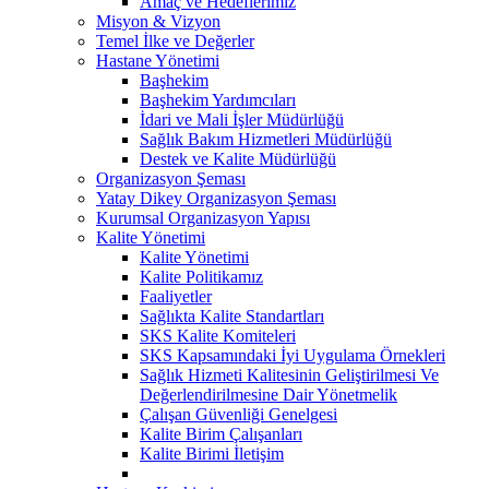
Amaç ve Hedeflerimiz
Misyon & Vizyon
Temel İlke ve Değerler
Hastane Yönetimi
Başhekim
Başhekim Yardımcıları
İdari ve Mali İşler Müdürlüğü
Sağlık Bakım Hizmetleri Müdürlüğü
Destek ve Kalite Müdürlüğü
Organizasyon Şeması
Yatay Dikey Organizasyon Şeması
Kurumsal Organizasyon Yapısı
Kalite Yönetimi
Kalite Yönetimi
Kalite Politikamız
Faaliyetler
Sağlıkta Kalite Standartları
SKS Kalite Komiteleri
SKS Kapsamındaki İyi Uygulama Örnekleri
Sağlık Hizmeti Kalitesinin Geliştirilmesi Ve
Değerlendirilmesine Dair Yönetmelik
Çalışan Güvenliği Genelgesi
Kalite Birim Çalışanları
Kalite Birimi İletişim