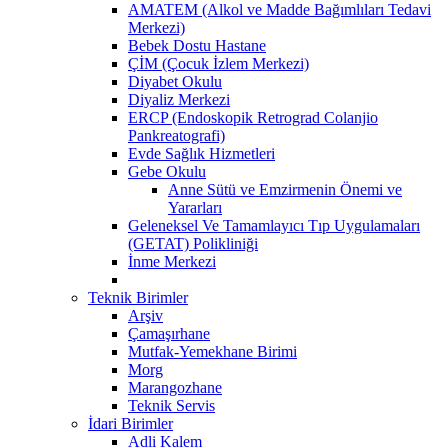
AMATEM (Alkol ve Madde Bağımlıları Tedavi
Merkezi)
Bebek Dostu Hastane
ÇİM (Çocuk İzlem Merkezi)
Diyabet Okulu
Diyaliz Merkezi
ERCP (Endoskopik Retrograd Colanjio
Pankreatografi)
Evde Sağlık Hizmetleri
Gebe Okulu
Anne Sütü ve Emzirmenin Önemi ve
Yararları
Geleneksel Ve Tamamlayıcı Tıp Uygulamaları
(GETAT) Polikliniği
İnme Merkezi
Teknik Birimler
Arşiv
Çamaşırhane
Mutfak-Yemekhane Birimi
Morg
Marangozhane
Teknik Servis
İdari Birimler
Adli Kalem