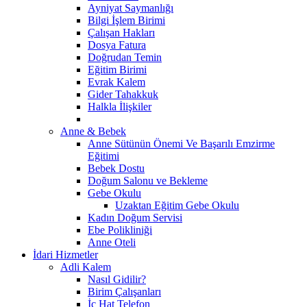
Ayniyat Saymanlığı
Bilgi İşlem Birimi
Çalışan Hakları
Dosya Fatura
Doğrudan Temin
Eğitim Birimi
Evrak Kalem
Gider Tahakkuk
Halkla İlişkiler
Anne & Bebek
Anne Sütünün Önemi Ve Başarılı Emzirme
Eğitimi
Bebek Dostu
Doğum Salonu ve Bekleme
Gebe Okulu
Uzaktan Eğitim Gebe Okulu
Kadın Doğum Servisi
Ebe Polikliniği
Anne Oteli
İdari Hizmetler
Adli Kalem
Nasıl Gidilir?
Birim Çalışanları
İç Hat Telefon