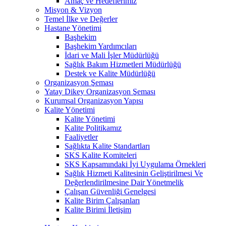
Amaç ve Hedeflerimiz
Misyon & Vizyon
Temel İlke ve Değerler
Hastane Yönetimi
Başhekim
Başhekim Yardımcıları
İdari ve Mali İşler Müdürlüğü
Sağlık Bakım Hizmetleri Müdürlüğü
Destek ve Kalite Müdürlüğü
Organizasyon Şeması
Yatay Dikey Organizasyon Şeması
Kurumsal Organizasyon Yapısı
Kalite Yönetimi
Kalite Yönetimi
Kalite Politikamız
Faaliyetler
Sağlıkta Kalite Standartları
SKS Kalite Komiteleri
SKS Kapsamındaki İyi Uygulama Örnekleri
Sağlık Hizmeti Kalitesinin Geliştirilmesi Ve
Değerlendirilmesine Dair Yönetmelik
Çalışan Güvenliği Genelgesi
Kalite Birim Çalışanları
Kalite Birimi İletişim