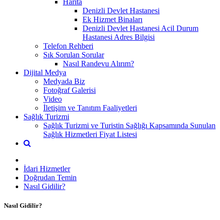
Harita
Denizli Devlet Hastanesi
Ek Hizmet Binaları
Denizli Devlet Hastanesi Acil Durum
Hastanesi Adres Bilgisi
Telefon Rehberi
Sık Sorulan Sorular
Nasıl Randevu Alırım?
Dijital Medya
Medyada Biz
Fotoğraf Galerisi
Video
İletişim ve Tanıtım Faaliyetleri
Sağlık Turizmi
Sağlık Turizmi ve Turistin Sağlığı Kapsamında Sunulan
Sağlık Hizmetleri Fiyat Listesi
İdari Hizmetler
Doğrudan Temin
Nasıl Gidilir?
Nasıl Gidilir?