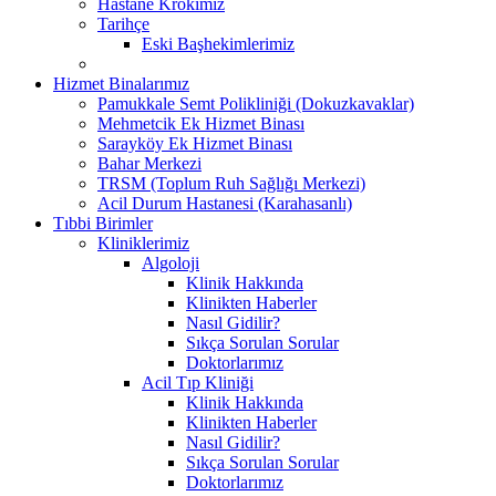
Hastane Krokimiz
Tarihçe
Eski Başhekimlerimiz
Hizmet Binalarımız
Pamukkale Semt Polikliniği (Dokuzkavaklar)
Mehmetcik Ek Hizmet Binası
Sarayköy Ek Hizmet Binası
Bahar Merkezi
TRSM (Toplum Ruh Sağlığı Merkezi)
Acil Durum Hastanesi (Karahasanlı)
Tıbbi Birimler
Kliniklerimiz
Algoloji
Klinik Hakkında
Klinikten Haberler
Nasıl Gidilir?
Sıkça Sorulan Sorular
Doktorlarımız
Acil Tıp Kliniği
Klinik Hakkında
Klinikten Haberler
Nasıl Gidilir?
Sıkça Sorulan Sorular
Doktorlarımız