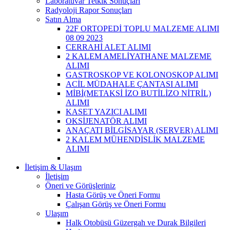
Laboratuvar Tetkik Sonuçları
Radyoloji Rapor Sonuçları
Satın Alma
22F ORTOPEDİ TOPLU MALZEME ALIMI
08 09 2023
CERRAHİ ALET ALIMI
2 KALEM AMELİYATHANE MALZEME
ALIMI
GASTROSKOP VE KOLONOSKOP ALIMI
ACİL MÜDAHALE ÇANTASI ALIMI
MİBİ(METAKSİ İZO BUTİLİZO NİTRİL)
ALIMI
KASET YAZICI ALIMI
OKSİJENATÖR ALIMI
ANAÇATI BİLGİSAYAR (SERVER) ALIMI
2 KALEM MÜHENDİSLİK MALZEME
ALIMI
İletişim & Ulaşım
İletişim
Öneri ve Görüşleriniz
Hasta Görüş ve Öneri Formu
Çalışan Görüş ve Öneri Formu
Ulaşım
Halk Otobüsü Güzergah ve Durak Bilgileri