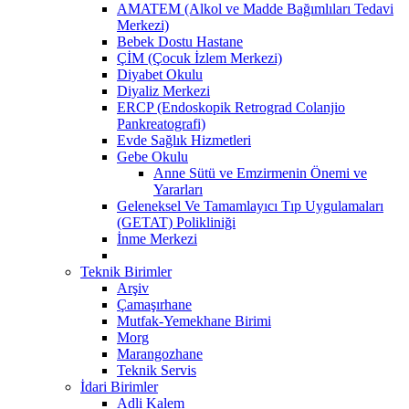
AMATEM (Alkol ve Madde Bağımlıları Tedavi
Merkezi)
Bebek Dostu Hastane
ÇİM (Çocuk İzlem Merkezi)
Diyabet Okulu
Diyaliz Merkezi
ERCP (Endoskopik Retrograd Colanjio
Pankreatografi)
Evde Sağlık Hizmetleri
Gebe Okulu
Anne Sütü ve Emzirmenin Önemi ve
Yararları
Geleneksel Ve Tamamlayıcı Tıp Uygulamaları
(GETAT) Polikliniği
İnme Merkezi
Teknik Birimler
Arşiv
Çamaşırhane
Mutfak-Yemekhane Birimi
Morg
Marangozhane
Teknik Servis
İdari Birimler
Adli Kalem