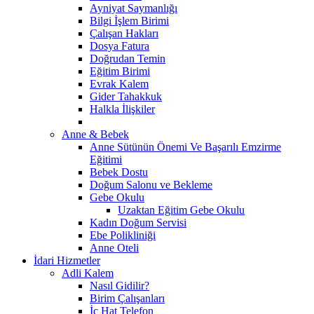
Ayniyat Saymanlığı
Bilgi İşlem Birimi
Çalışan Hakları
Dosya Fatura
Doğrudan Temin
Eğitim Birimi
Evrak Kalem
Gider Tahakkuk
Halkla İlişkiler
Anne & Bebek
Anne Sütünün Önemi Ve Başarılı Emzirme
Eğitimi
Bebek Dostu
Doğum Salonu ve Bekleme
Gebe Okulu
Uzaktan Eğitim Gebe Okulu
Kadın Doğum Servisi
Ebe Polikliniği
Anne Oteli
İdari Hizmetler
Adli Kalem
Nasıl Gidilir?
Birim Çalışanları
İç Hat Telefon