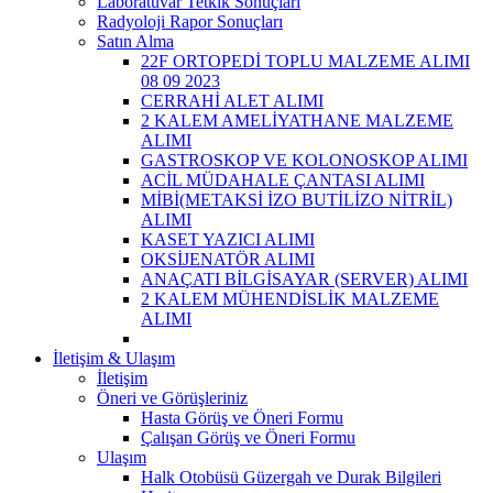
Laboratuvar Tetkik Sonuçları
Radyoloji Rapor Sonuçları
Satın Alma
22F ORTOPEDİ TOPLU MALZEME ALIMI
08 09 2023
CERRAHİ ALET ALIMI
2 KALEM AMELİYATHANE MALZEME
ALIMI
GASTROSKOP VE KOLONOSKOP ALIMI
ACİL MÜDAHALE ÇANTASI ALIMI
MİBİ(METAKSİ İZO BUTİLİZO NİTRİL)
ALIMI
KASET YAZICI ALIMI
OKSİJENATÖR ALIMI
ANAÇATI BİLGİSAYAR (SERVER) ALIMI
2 KALEM MÜHENDİSLİK MALZEME
ALIMI
İletişim & Ulaşım
İletişim
Öneri ve Görüşleriniz
Hasta Görüş ve Öneri Formu
Çalışan Görüş ve Öneri Formu
Ulaşım
Halk Otobüsü Güzergah ve Durak Bilgileri