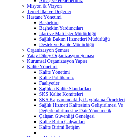
Amaç ve Hedeflerimiz
Misyon & Vizyon
Temel İlke ve Değerler
Hastane Yönetimi
Başhekim
Başhekim Yardımcıları
İdari ve Mali İşler Müdürlüğü
Sağlık Bakım Hizmetleri Müdürlüğü
Destek ve Kalite Müdürlüğü
Organizasyon Şeması
Yatay Dikey Organizasyon Şeması
Kurumsal Organizasyon Yapısı
Kalite Yönetimi
Kalite Yönetimi
Kalite Politikamız
Faaliyetler
Sağlıkta Kalite Standartları
SKS Kalite Komiteleri
SKS Kapsamındaki İyi Uygulama Örnekleri
Sağlık Hizmeti Kalitesinin Geliştirilmesi Ve
Değerlendirilmesine Dair Yönetmelik
Çalışan Güvenliği Genelgesi
Kalite Birim Çalışanları
Kalite Birimi İletişim