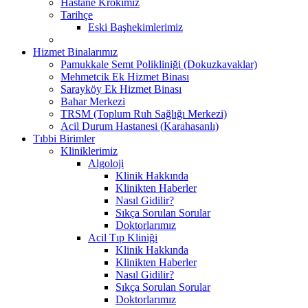
Hastane Krokimiz
Tarihçe
Eski Başhekimlerimiz
Hizmet Binalarımız
Pamukkale Semt Polikliniği (Dokuzkavaklar)
Mehmetcik Ek Hizmet Binası
Sarayköy Ek Hizmet Binası
Bahar Merkezi
TRSM (Toplum Ruh Sağlığı Merkezi)
Acil Durum Hastanesi (Karahasanlı)
Tıbbi Birimler
Kliniklerimiz
Algoloji
Klinik Hakkında
Klinikten Haberler
Nasıl Gidilir?
Sıkça Sorulan Sorular
Doktorlarımız
Acil Tıp Kliniği
Klinik Hakkında
Klinikten Haberler
Nasıl Gidilir?
Sıkça Sorulan Sorular
Doktorlarımız