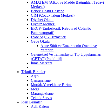
AMATEM (Alkol ve Madde Bağımlıları Tedavi
Merkezi)
Bebek Dostu Hastane
ÇİM (Çocuk İzlem Merkezi)
Diyabet Okulu
Diyaliz Merkezi
ERCP (Endoskopik Retrograd Colanjio
Pankreatografi)
Evde Sağlık Hizmetleri
Gebe Okulu
Anne Sütü ve Emzirmenin Önemi ve
Yararları
Geleneksel Ve Tamamlayıcı Tıp Uygulamaları
(GETAT) Polikliniği
İnme Merkezi
Teknik Birimler
Arşiv
Çamaşırhane
Mutfak-Yemekhane Birimi
Morg
Marangozhane
Teknik Servis
İdari Birimler
Adli Kalem