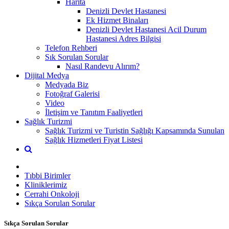
Harita
Denizli Devlet Hastanesi
Ek Hizmet Binaları
Denizli Devlet Hastanesi Acil Durum
Hastanesi Adres Bilgisi
Telefon Rehberi
Sık Sorulan Sorular
Nasıl Randevu Alırım?
Dijital Medya
Medyada Biz
Fotoğraf Galerisi
Video
İletişim ve Tanıtım Faaliyetleri
Sağlık Turizmi
Sağlık Turizmi ve Turistin Sağlığı Kapsamında Sunulan
Sağlık Hizmetleri Fiyat Listesi
Tıbbi Birimler
Kliniklerimiz
Cerrahi Onkoloji
Sıkça Sorulan Sorular
Sıkça Sorulan Sorular