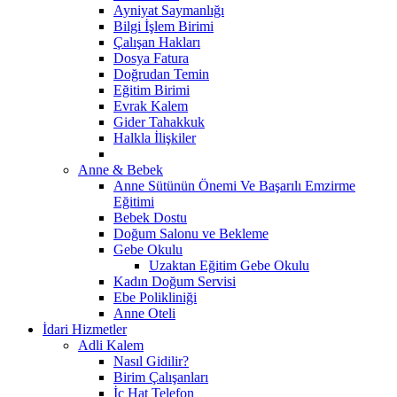
Ayniyat Saymanlığı
Bilgi İşlem Birimi
Çalışan Hakları
Dosya Fatura
Doğrudan Temin
Eğitim Birimi
Evrak Kalem
Gider Tahakkuk
Halkla İlişkiler
Anne & Bebek
Anne Sütünün Önemi Ve Başarılı Emzirme
Eğitimi
Bebek Dostu
Doğum Salonu ve Bekleme
Gebe Okulu
Uzaktan Eğitim Gebe Okulu
Kadın Doğum Servisi
Ebe Polikliniği
Anne Oteli
İdari Hizmetler
Adli Kalem
Nasıl Gidilir?
Birim Çalışanları
İç Hat Telefon