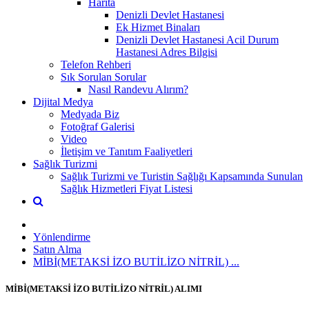
Harita
Denizli Devlet Hastanesi
Ek Hizmet Binaları
Denizli Devlet Hastanesi Acil Durum
Hastanesi Adres Bilgisi
Telefon Rehberi
Sık Sorulan Sorular
Nasıl Randevu Alırım?
Dijital Medya
Medyada Biz
Fotoğraf Galerisi
Video
İletişim ve Tanıtım Faaliyetleri
Sağlık Turizmi
Sağlık Turizmi ve Turistin Sağlığı Kapsamında Sunulan
Sağlık Hizmetleri Fiyat Listesi
Yönlendirme
Satın Alma
MİBİ(METAKSİ İZO BUTİLİZO NİTRİL) ...
MİBİ(METAKSİ İZO BUTİLİZO NİTRİL) ALIMI