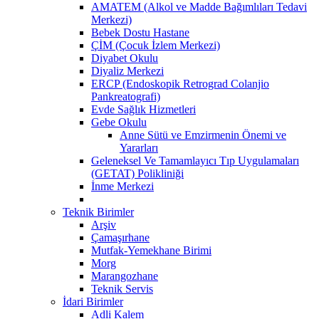
AMATEM (Alkol ve Madde Bağımlıları Tedavi
Merkezi)
Bebek Dostu Hastane
ÇİM (Çocuk İzlem Merkezi)
Diyabet Okulu
Diyaliz Merkezi
ERCP (Endoskopik Retrograd Colanjio
Pankreatografi)
Evde Sağlık Hizmetleri
Gebe Okulu
Anne Sütü ve Emzirmenin Önemi ve
Yararları
Geleneksel Ve Tamamlayıcı Tıp Uygulamaları
(GETAT) Polikliniği
İnme Merkezi
Teknik Birimler
Arşiv
Çamaşırhane
Mutfak-Yemekhane Birimi
Morg
Marangozhane
Teknik Servis
İdari Birimler
Adli Kalem