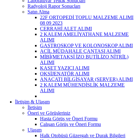
Laboratuvar Tetkik Sonuçları
Radyoloji Rapor Sonuçları
Satın Alma
22F ORTOPEDİ TOPLU MALZEME ALIMI
08 09 2023
CERRAHİ ALET ALIMI
2 KALEM AMELİYATHANE MALZEME
ALIMI
GASTROSKOP VE KOLONOSKOP ALIMI
ACİL MÜDAHALE ÇANTASI ALIMI
MİBİ(METAKSİ İZO BUTİLİZO NİTRİL)
ALIMI
KASET YAZICI ALIMI
OKSİJENATÖR ALIMI
ANAÇATI BİLGİSAYAR (SERVER) ALIMI
2 KALEM MÜHENDİSLİK MALZEME
ALIMI
İletişim & Ulaşım
İletişim
Öneri ve Görüşleriniz
Hasta Görüş ve Öneri Formu
Çalışan Görüş ve Öneri Formu
Ulaşım
Halk Otobüsü Güzergah ve Durak Bilgileri