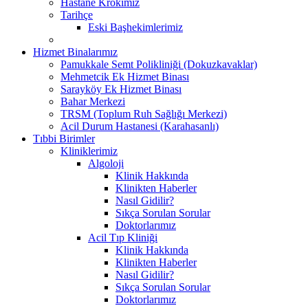
Hastane Krokimiz
Tarihçe
Eski Başhekimlerimiz
Hizmet Binalarımız
Pamukkale Semt Polikliniği (Dokuzkavaklar)
Mehmetcik Ek Hizmet Binası
Sarayköy Ek Hizmet Binası
Bahar Merkezi
TRSM (Toplum Ruh Sağlığı Merkezi)
Acil Durum Hastanesi (Karahasanlı)
Tıbbi Birimler
Kliniklerimiz
Algoloji
Klinik Hakkında
Klinikten Haberler
Nasıl Gidilir?
Sıkça Sorulan Sorular
Doktorlarımız
Acil Tıp Kliniği
Klinik Hakkında
Klinikten Haberler
Nasıl Gidilir?
Sıkça Sorulan Sorular
Doktorlarımız