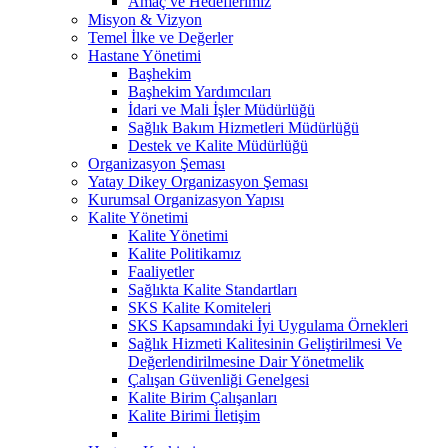
Amaç ve Hedeflerimiz
Misyon & Vizyon
Temel İlke ve Değerler
Hastane Yönetimi
Başhekim
Başhekim Yardımcıları
İdari ve Mali İşler Müdürlüğü
Sağlık Bakım Hizmetleri Müdürlüğü
Destek ve Kalite Müdürlüğü
Organizasyon Şeması
Yatay Dikey Organizasyon Şeması
Kurumsal Organizasyon Yapısı
Kalite Yönetimi
Kalite Yönetimi
Kalite Politikamız
Faaliyetler
Sağlıkta Kalite Standartları
SKS Kalite Komiteleri
SKS Kapsamındaki İyi Uygulama Örnekleri
Sağlık Hizmeti Kalitesinin Geliştirilmesi Ve
Değerlendirilmesine Dair Yönetmelik
Çalışan Güvenliği Genelgesi
Kalite Birim Çalışanları
Kalite Birimi İletişim