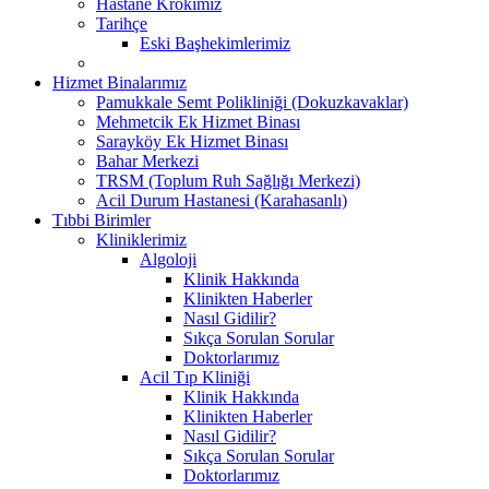
Hastane Krokimiz
Tarihçe
Eski Başhekimlerimiz
Hizmet Binalarımız
Pamukkale Semt Polikliniği (Dokuzkavaklar)
Mehmetcik Ek Hizmet Binası
Sarayköy Ek Hizmet Binası
Bahar Merkezi
TRSM (Toplum Ruh Sağlığı Merkezi)
Acil Durum Hastanesi (Karahasanlı)
Tıbbi Birimler
Kliniklerimiz
Algoloji
Klinik Hakkında
Klinikten Haberler
Nasıl Gidilir?
Sıkça Sorulan Sorular
Doktorlarımız
Acil Tıp Kliniği
Klinik Hakkında
Klinikten Haberler
Nasıl Gidilir?
Sıkça Sorulan Sorular
Doktorlarımız