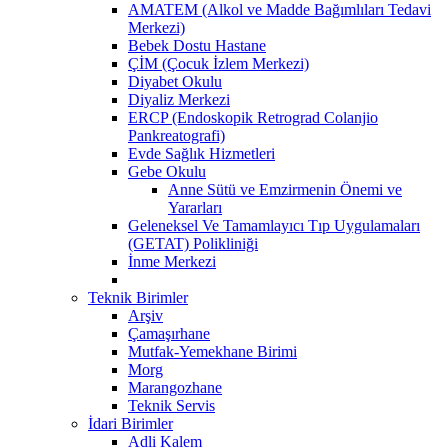
AMATEM (Alkol ve Madde Bağımlıları Tedavi
Merkezi)
Bebek Dostu Hastane
ÇİM (Çocuk İzlem Merkezi)
Diyabet Okulu
Diyaliz Merkezi
ERCP (Endoskopik Retrograd Colanjio
Pankreatografi)
Evde Sağlık Hizmetleri
Gebe Okulu
Anne Sütü ve Emzirmenin Önemi ve
Yararları
Geleneksel Ve Tamamlayıcı Tıp Uygulamaları
(GETAT) Polikliniği
İnme Merkezi
Teknik Birimler
Arşiv
Çamaşırhane
Mutfak-Yemekhane Birimi
Morg
Marangozhane
Teknik Servis
İdari Birimler
Adli Kalem