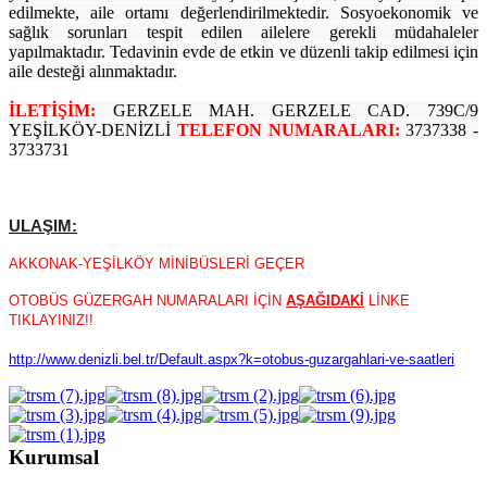
edilmekte, aile ortamı değerlendirilmektedir. Sosyoekonomik ve
sağlık sorunları tespit edilen ailelere gerekli müdahaleler
yapılmaktadır. Tedavinin evde de etkin ve düzenli takip edilmesi için
aile desteği alınmaktadır.
İLETİŞİM:
GERZELE MAH. GERZELE CAD. 739C/9
YEŞİLKÖY-DENİZLİ
TELEFON NUMARALARI:
3737338 -
3733731
ULAŞIM:
AKKONAK-YEŞİLKÖY MİNİBÜSLERİ GEÇER
OTOBÜS GÜZERGAH NUMARALARI İÇİN
AŞAĞIDAKİ
LİNKE
TIKLAYINIZ!!
http://www.denizli.bel.tr/Default.aspx?k=otobus-guzargahlari-ve-saatleri
Kurumsal