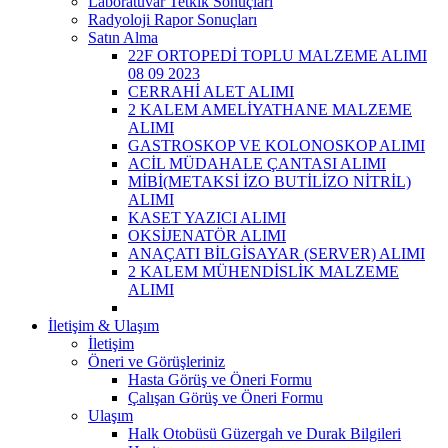
Laboratuvar Tetkik Sonuçları
Radyoloji Rapor Sonuçları
Satın Alma
22F ORTOPEDİ TOPLU MALZEME ALIMI
08 09 2023
CERRAHİ ALET ALIMI
2 KALEM AMELİYATHANE MALZEME
ALIMI
GASTROSKOP VE KOLONOSKOP ALIMI
ACİL MÜDAHALE ÇANTASI ALIMI
MİBİ(METAKSİ İZO BUTİLİZO NİTRİL)
ALIMI
KASET YAZICI ALIMI
OKSİJENATÖR ALIMI
ANAÇATI BİLGİSAYAR (SERVER) ALIMI
2 KALEM MÜHENDİSLİK MALZEME
ALIMI
İletişim & Ulaşım
İletişim
Öneri ve Görüşleriniz
Hasta Görüş ve Öneri Formu
Çalışan Görüş ve Öneri Formu
Ulaşım
Halk Otobüsü Güzergah ve Durak Bilgileri