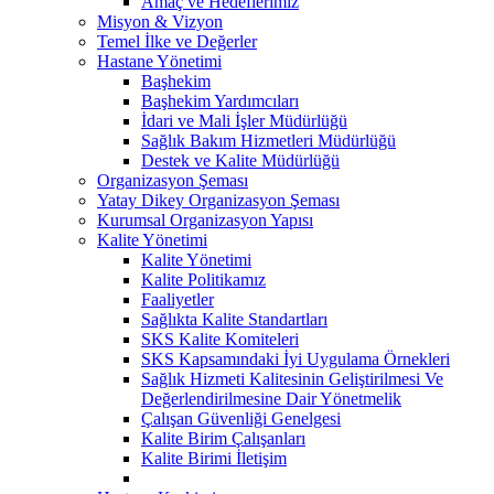
Amaç ve Hedeflerimiz
Misyon & Vizyon
Temel İlke ve Değerler
Hastane Yönetimi
Başhekim
Başhekim Yardımcıları
İdari ve Mali İşler Müdürlüğü
Sağlık Bakım Hizmetleri Müdürlüğü
Destek ve Kalite Müdürlüğü
Organizasyon Şeması
Yatay Dikey Organizasyon Şeması
Kurumsal Organizasyon Yapısı
Kalite Yönetimi
Kalite Yönetimi
Kalite Politikamız
Faaliyetler
Sağlıkta Kalite Standartları
SKS Kalite Komiteleri
SKS Kapsamındaki İyi Uygulama Örnekleri
Sağlık Hizmeti Kalitesinin Geliştirilmesi Ve
Değerlendirilmesine Dair Yönetmelik
Çalışan Güvenliği Genelgesi
Kalite Birim Çalışanları
Kalite Birimi İletişim