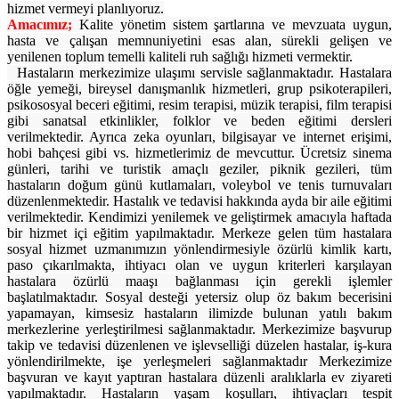
hizmet vermeyi planlıyoruz.
Amacımız;
Kalite yönetim sistem şartlarına ve mevzuata uygun,
hasta ve çalışan memnuniyetini esas alan, sürekli gelişen ve
yenilenen toplum temelli kaliteli ruh sağlığı hizmeti vermektir.
Hastaların merkezimize ulaşımı servisle sağlanmaktadır. Hastalara
öğle yemeği, bireysel danışmanlık hizmetleri, grup psikoterapileri,
psikososyal beceri eğitimi, resim terapisi, müzik terapisi, film terapisi
gibi sanatsal etkinlikler, folklor ve beden eğitimi dersleri
verilmektedir. Ayrıca zeka oyunları, bilgisayar ve internet erişimi,
hobi bahçesi gibi vs. hizmetlerimiz de mevcuttur. Ücretsiz sinema
günleri, tarihi ve turistik amaçlı geziler, piknik gezileri, tüm
hastaların doğum günü kutlamaları, voleybol ve tenis turnuvaları
düzenlenmektedir. Hastalık ve tedavisi hakkında ayda bir aile eğitimi
verilmektedir. Kendimizi yenilemek ve geliştirmek amacıyla haftada
bir hizmet içi eğitim yapılmaktadır. Merkeze gelen tüm hastalara
sosyal hizmet uzmanımızın yönlendirmesiyle özürlü kimlik kartı,
paso çıkarılmakta, ihtiyacı olan ve uygun kriterleri karşılayan
hastalara özürlü maaşı bağlanması için gerekli işlemler
başlatılmaktadır. Sosyal desteği yetersiz olup öz bakım becerisini
yapamayan, kimsesiz hastaların ilimizde bulunan yatılı bakım
merkezlerine yerleştirilmesi sağlanmaktadır. Merkezimize başvurup
takip ve tedavisi düzenlenen ve işlevselliği düzelen hastalar, iş-kura
yönlendirilmekte, işe yerleşmeleri sağlanmaktadır Merkezimize
başvuran ve kayıt yaptıran hastalara düzenli aralıklarla ev ziyareti
yapılmaktadır. Hastaların yaşam koşulları, ihtiyaçları tespit