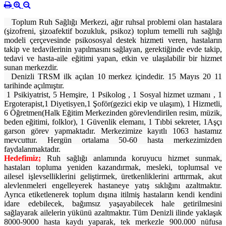
Toplum Ruh Sağlığı Merkezi, ağır ruhsal problemi olan hastalara
(şizofreni, şizoafektif bozukluk, psikoz) toplum temelli ruh sağlığı
modeli çerçevesinde psikososyal destek hizmeti veren, hastaların
takip ve tedavilerinin yapılmasını sağlayan, gerektiğinde evde takip,
tedavi ve hasta-aile eğitimi yapan, etkin ve ulaşılabilir bir hizmet
sunan merkezdir.
Denizli TRSM ilk açılan 10 merkez içindedir. 15 Mayıs 20 11
tarihinde açılmıştır.
1 Psikiyatrist, 5 Hemşire, 1 Psikolog , 1 Sosyal hizmet uzmanı , 1
Ergoterapist,1 Diyetisyen,1 Şoför(gezici ekip ve ulaşım), 1 Hizmetli,
6 Öğretmen(Halk Eğitim Merkezinden görevlendirilen resim, müzik,
beden eğitimi, folklor), 1 Güvenlik elemanı, 1 Tıbbi sekreter, 1Aşçı
garson görev yapmaktadır. Merkezimize kayıtlı 1063 hastamız
mevcuttur. Hergün ortalama 50-60 hasta merkezimizden
faydalanmaktadır.
Hedefimiz;
Ruh sağlığı anlamında koruyucu hizmet sunmak,
hastaları topluma yeniden kazandırmak, mesleki, toplumsal ve
ailesel işlevselliklerini geliştirmek, üretkenliklerini arttırmak, akut
alevlenmeleri engelleyerek hastaneye yatış sıklığını azaltmaktır.
Ayrıca etiketlenerek toplum dışına itilmiş hastaların kendi kendini
idare edebilecek, bağımsız yaşayabilecek hale getirilmesini
sağlayarak ailelerin yükünü azaltmaktır. Tüm Denizli ilinde yaklaşık
8000-9000 hasta kaydı yaparak, tek merkezle 900.000 nüfusa