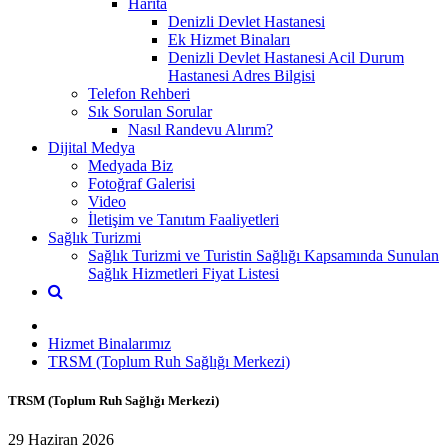
Harita
Denizli Devlet Hastanesi
Ek Hizmet Binaları
Denizli Devlet Hastanesi Acil Durum
Hastanesi Adres Bilgisi
Telefon Rehberi
Sık Sorulan Sorular
Nasıl Randevu Alırım?
Dijital Medya
Medyada Biz
Fotoğraf Galerisi
Video
İletişim ve Tanıtım Faaliyetleri
Sağlık Turizmi
Sağlık Turizmi ve Turistin Sağlığı Kapsamında Sunulan
Sağlık Hizmetleri Fiyat Listesi
Hizmet Binalarımız
TRSM (Toplum Ruh Sağlığı Merkezi)
TRSM (Toplum Ruh Sağlığı Merkezi)
29 Haziran 2026