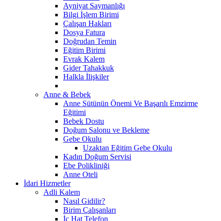
Ayniyat Saymanlığı
Bilgi İşlem Birimi
Çalışan Hakları
Dosya Fatura
Doğrudan Temin
Eğitim Birimi
Evrak Kalem
Gider Tahakkuk
Halkla İlişkiler
Anne & Bebek
Anne Sütünün Önemi Ve Başarılı Emzirme
Eğitimi
Bebek Dostu
Doğum Salonu ve Bekleme
Gebe Okulu
Uzaktan Eğitim Gebe Okulu
Kadın Doğum Servisi
Ebe Polikliniği
Anne Oteli
İdari Hizmetler
Adli Kalem
Nasıl Gidilir?
Birim Çalışanları
İç Hat Telefon