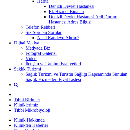
Harita
Denizli Devlet Hastanesi
Ek Hizmet Binaları
Denizli Devlet Hastanesi Acil Durum
Hastanesi Adres Bilgisi
Telefon Rehberi
Sık Sorulan Sorular
Nasıl Randevu Alırım?
Dijital Medya
Medyada Biz
Fotoğraf Galerisi
Video
İletişim ve Tanıtım Faaliyetleri
Sağlık Turizmi
Sağlık Turizmi ve Turistin Sağlığı Kapsamında Sunulan
Sağlık Hizmetleri Fiyat Listesi
Tıbbi Birimler
Kliniklerimiz
Tıbbi Mikrobiyoloji
Klinik Hakkında
Klinikten Haberler