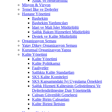
Amaç ve Hedeflerimiz
Misyon & Vizyon
Temel İlke ve Değerler
Hastane Yönetimi
Başhekim
Başhekim Yardımcıları
İdari ve Mali İşler Müdürlüğü
Sağlık Bakım Hizmetleri Müdürlüğü
Destek ve Kalite Müdürlüğü
Organizasyon Şeması
Yatay Dikey Organizasyon Şeması
Kurumsal Organizasyon Yapısı
Kalite Yönetimi
Kalite Yönetimi
Kalite Politikamız
Faaliyetler
Sağlıkta Kalite Standartları
SKS Kalite Komiteleri
SKS Kapsamındaki İyi Uygulama Örnekleri
Sağlık Hizmeti Kalitesinin Geliştirilmesi Ve
Değerlendirilmesine Dair Yönetmelik
Çalışan Güvenliği Genelgesi
Kalite Birim Çalışanları
Kalite Birimi İletişim