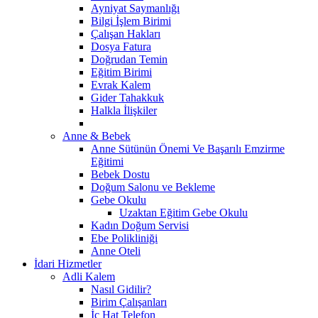
Ayniyat Saymanlığı
Bilgi İşlem Birimi
Çalışan Hakları
Dosya Fatura
Doğrudan Temin
Eğitim Birimi
Evrak Kalem
Gider Tahakkuk
Halkla İlişkiler
Anne & Bebek
Anne Sütünün Önemi Ve Başarılı Emzirme
Eğitimi
Bebek Dostu
Doğum Salonu ve Bekleme
Gebe Okulu
Uzaktan Eğitim Gebe Okulu
Kadın Doğum Servisi
Ebe Polikliniği
Anne Oteli
İdari Hizmetler
Adli Kalem
Nasıl Gidilir?
Birim Çalışanları
İç Hat Telefon