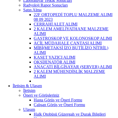
Laboratuvar Tetkik Sonuçları
Radyoloji Rapor Sonuçları
Satın Alma
22F ORTOPEDİ TOPLU MALZEME ALIMI
08 09 2023
CERRAHİ ALET ALIMI
2 KALEM AMELİYATHANE MALZEME
ALIMI
GASTROSKOP VE KOLONOSKOP ALIMI
ACİL MÜDAHALE ÇANTASI ALIMI
MİBİ(METAKSİ İZO BUTİLİZO NİTRİL)
ALIMI
KASET YAZICI ALIMI
OKSİJENATÖR ALIMI
ANAÇATI BİLGİSAYAR (SERVER) ALIMI
2 KALEM MÜHENDİSLİK MALZEME
ALIMI
İletişim & Ulaşım
İletişim
Öneri ve Görüşleriniz
Hasta Görüş ve Öneri Formu
Çalışan Görüş ve Öneri Formu
Ulaşım
Halk Otobüsü Güzergah ve Durak Bilgileri