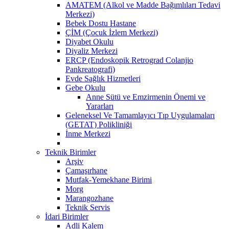
AMATEM (Alkol ve Madde Bağımlıları Tedavi
Merkezi)
Bebek Dostu Hastane
ÇİM (Çocuk İzlem Merkezi)
Diyabet Okulu
Diyaliz Merkezi
ERCP (Endoskopik Retrograd Colanjio
Pankreatografi)
Evde Sağlık Hizmetleri
Gebe Okulu
Anne Sütü ve Emzirmenin Önemi ve
Yararları
Geleneksel Ve Tamamlayıcı Tıp Uygulamaları
(GETAT) Polikliniği
İnme Merkezi
Teknik Birimler
Arşiv
Çamaşırhane
Mutfak-Yemekhane Birimi
Morg
Marangozhane
Teknik Servis
İdari Birimler
Adli Kalem