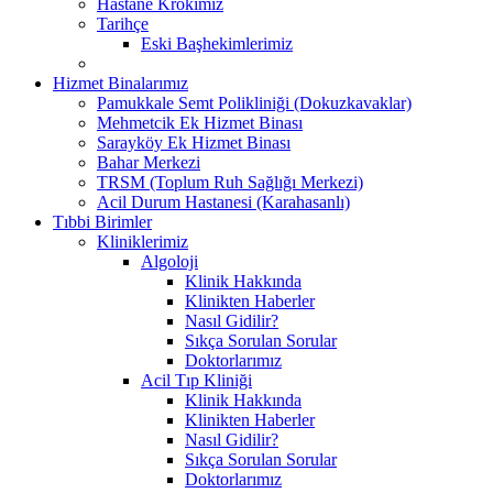
Hastane Krokimiz
Tarihçe
Eski Başhekimlerimiz
Hizmet Binalarımız
Pamukkale Semt Polikliniği (Dokuzkavaklar)
Mehmetcik Ek Hizmet Binası
Sarayköy Ek Hizmet Binası
Bahar Merkezi
TRSM (Toplum Ruh Sağlığı Merkezi)
Acil Durum Hastanesi (Karahasanlı)
Tıbbi Birimler
Kliniklerimiz
Algoloji
Klinik Hakkında
Klinikten Haberler
Nasıl Gidilir?
Sıkça Sorulan Sorular
Doktorlarımız
Acil Tıp Kliniği
Klinik Hakkında
Klinikten Haberler
Nasıl Gidilir?
Sıkça Sorulan Sorular
Doktorlarımız